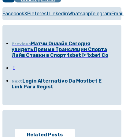
Facebook
X
Pinterest
Linkedin
Whatsapp
Telegram
Email
Матчи Онлайн Сегодня
Previous
увидеть Прямые Трансляции Спорта
Лайв Ставки в Спорт 1xbet ᐉ 1xbet Co
Login Alternativo Da Mostbet E
Next
Link Para Regist
Related Posts