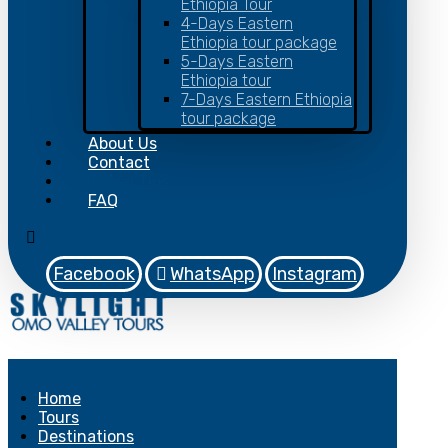
Ethiopia Tour
4-Days Eastern
Ethiopia tour package
5-Days Eastern
Ethiopia tour
7-Days Eastern Ethiopia
tour package
About Us
Contact
Travel Tips
FAQ
Facebook
WhatsApp
Instagram
Home
Tours
Destinations