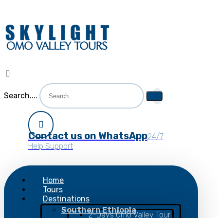
Search....
Contact us on WhatsApp
24/7
Help Support
Home
Tours
Destinations
Southern Ethiopia
2-Days Omo Valley Tour