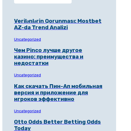
Verilənlərin Qorunması: Mostbet
AZ-da Trend Analizi
Uncategorized
Чем Pinco лучше другое
казино: преимущества и
недостатки
Uncategorized
Как скачать Пин-Ап мобильная
версия и приложение для
игроков эффективно
Uncategorized
Otto Odds Better Betting Odds
Today