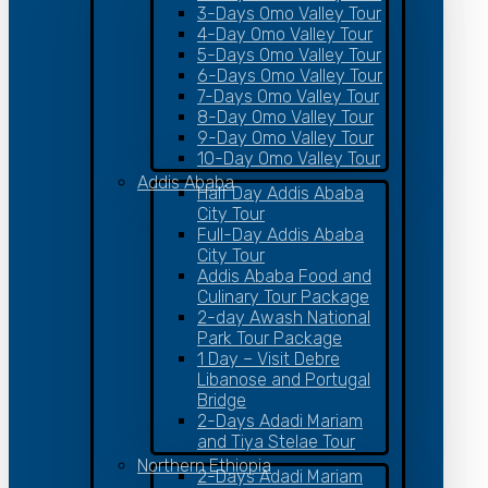
3-Days Omo Valley Tour
4-Day Omo Valley Tour
5-Days Omo Valley Tour
6-Days Omo Valley Tour
7-Days Omo Valley Tour
8-Day Omo Valley Tour
9-Day Omo Valley Tour
10-Day Omo Valley Tour
Addis Ababa
Half Day Addis Ababa
City Tour
Full-Day Addis Ababa
City Tour
Addis Ababa Food and
Culinary Tour Package
2-day Awash National
Park Tour Package
1 Day – Visit Debre
Libanose and Portugal
Bridge
2-Days Adadi Mariam
and Tiya Stelae Tour
Northern Ethiopia
2-Days Adadi Mariam