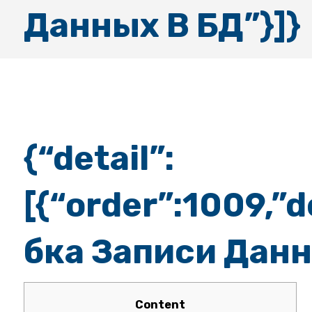
Данных В БД”}]}
{“detail”:
[{“order”:1009,”
бка Записи Данн
Content