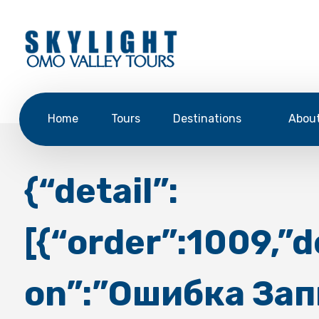
Home
Tours
Destinations
Abou
{“detail”:
[{“order”:1009,”d
on”:”Ошибка За