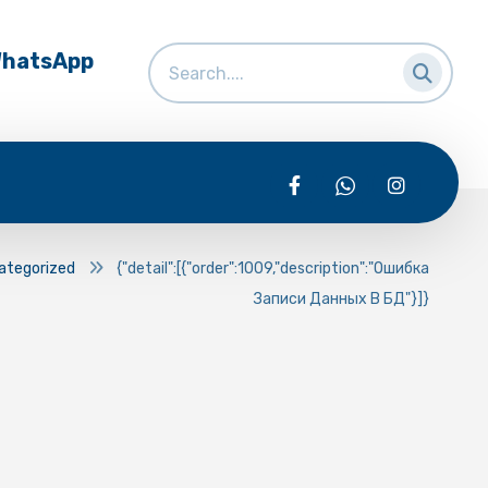
WhatsApp
ategorized
{"detail":[{"order":1009,"description":"Ошибка
Записи Данных В БД"}]}