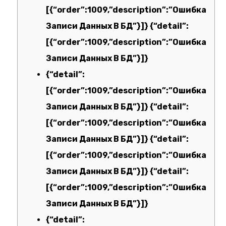
[{“order”:1009,”description”:”Ошибка
Записи Данных В БД”}]} {“detail”:
[{“order”:1009,”description”:”Ошибка
Записи Данных В БД”}]}
{“detail”:
[{“order”:1009,”description”:”Ошибка
Записи Данных В БД”}]} {“detail”:
[{“order”:1009,”description”:”Ошибка
Записи Данных В БД”}]} {“detail”:
[{“order”:1009,”description”:”Ошибка
Записи Данных В БД”}]} {“detail”:
[{“order”:1009,”description”:”Ошибка
Записи Данных В БД”}]}
{“detail”: