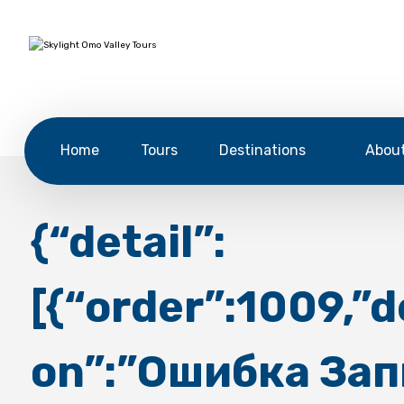
Home
Tours
Destinations
Abou
{“detail”:
[{“order”:1009,”d
on”:”Ошибка За