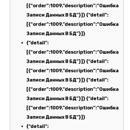
[{“order”:1009,”description”:”Ошибка
Записи Данных В БД”}]} {“detail”:
[{“order”:1009,”description”:”Ошибка
Записи Данных В БД”}]}
{“detail”:
[{“order”:1009,”description”:”Ошибка
Записи Данных В БД”}]} {“detail”:
[{“order”:1009,”description”:”Ошибка
Записи Данных В БД”}]} {“detail”:
[{“order”:1009,”description”:”Ошибка
Записи Данных В БД”}]} {“detail”:
[{“order”:1009,”description”:”Ошибка
Записи Данных В БД”}]}
{“detail”: