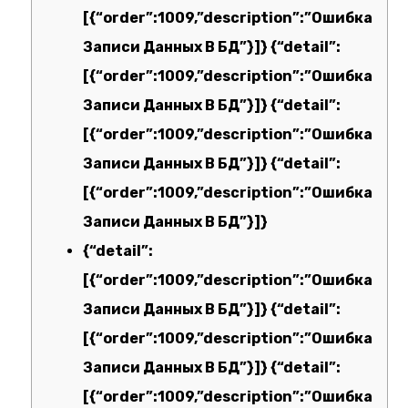
[{“order”:1009,”description”:”Ошибка
Записи Данных В БД”}]} {“detail”:
[{“order”:1009,”description”:”Ошибка
Записи Данных В БД”}]} {“detail”:
[{“order”:1009,”description”:”Ошибка
Записи Данных В БД”}]} {“detail”:
[{“order”:1009,”description”:”Ошибка
Записи Данных В БД”}]}
{“detail”:
[{“order”:1009,”description”:”Ошибка
Записи Данных В БД”}]} {“detail”:
[{“order”:1009,”description”:”Ошибка
Записи Данных В БД”}]} {“detail”:
[{“order”:1009,”description”:”Ошибка