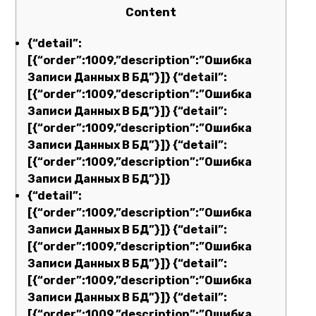
Content
{“detail”:
[{“order”:1009,”description”:”Ошибка
Записи Данных В БД”}]} {“detail”:
[{“order”:1009,”description”:”Ошибка
Записи Данных В БД”}]} {“detail”:
[{“order”:1009,”description”:”Ошибка
Записи Данных В БД”}]} {“detail”:
[{“order”:1009,”description”:”Ошибка
Записи Данных В БД”}]}
{“detail”:
[{“order”:1009,”description”:”Ошибка
Записи Данных В БД”}]} {“detail”:
[{“order”:1009,”description”:”Ошибка
Записи Данных В БД”}]} {“detail”:
[{“order”:1009,”description”:”Ошибка
Записи Данных В БД”}]} {“detail”:
[{“order”:1009,”description”:”Ошибка