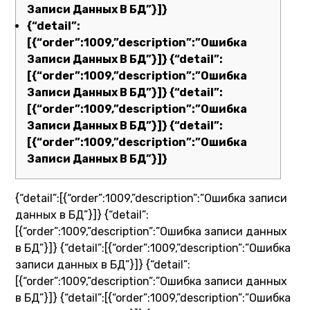
Записи Данных В БД”}]}
{“detail”:
[{“order”:1009,”description”:”Ошибка
Записи Данных В БД”}]} {“detail”:
[{“order”:1009,”description”:”Ошибка
Записи Данных В БД”}]} {“detail”:
[{“order”:1009,”description”:”Ошибка
Записи Данных В БД”}]} {“detail”:
[{“order”:1009,”description”:”Ошибка
Записи Данных В БД”}]}
{“detail”:[{“order”:1009,”description”:”Ошибка записи
данных в БД”}]} {“detail”:
[{“order”:1009,”description”:”Ошибка записи данных
в БД”}]} {“detail”:[{“order”:1009,”description”:”Ошибка
записи данных в БД”}]} {“detail”:
[{“order”:1009,”description”:”Ошибка записи данных
в БД”}]} {“detail”:[{“order”:1009,”description”:”Ошибка