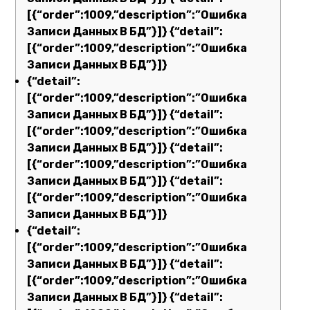
[{“order”:1009,”description”:”Ошибка
Записи Данных В БД”}]} {“detail”:
[{“order”:1009,”description”:”Ошибка
Записи Данных В БД”}]}
{“detail”:
[{“order”:1009,”description”:”Ошибка
Записи Данных В БД”}]} {“detail”:
[{“order”:1009,”description”:”Ошибка
Записи Данных В БД”}]} {“detail”:
[{“order”:1009,”description”:”Ошибка
Записи Данных В БД”}]} {“detail”:
[{“order”:1009,”description”:”Ошибка
Записи Данных В БД”}]}
{“detail”:
[{“order”:1009,”description”:”Ошибка
Записи Данных В БД”}]} {“detail”:
[{“order”:1009,”description”:”Ошибка
Записи Данных В БД”}]} {“detail”: