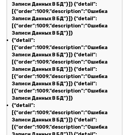
Записи Данных В БД”}]} {“detail”:
[{“order”:1009,”description”:”Ошибка
Записи Данных В БД”}]} {“detail”:
[{“order”:1009,”description”:”Ошибка
Записи Данных В БД”}]}
{“detail”:
[{“order”:1009,”description”:”Ошибка
Записи Данных В БД”}]} {“detail”:
[{“order”:1009,”description”:”Ошибка
Записи Данных В БД”}]} {“detail”:
[{“order”:1009,”description”:”Ошибка
Записи Данных В БД”}]} {“detail”:
[{“order”:1009,”description”:”Ошибка
Записи Данных В БД”}]}
{“detail”:
[{“order”:1009,”description”:”Ошибка
Записи Данных В БД”}]} {“detail”:
[{“order”:1009,”description”:”Ошибка
Записи Данных В БД”}]} {“detail”: