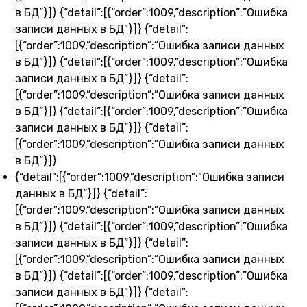
в БД”}]} {“detail”:[{“order”:1009,”description”:”Ошибка
записи данных в БД”}]} {“detail”:
[{“order”:1009,”description”:”Ошибка записи данных
в БД”}]} {“detail”:[{“order”:1009,”description”:”Ошибка
записи данных в БД”}]} {“detail”:
[{“order”:1009,”description”:”Ошибка записи данных
в БД”}]} {“detail”:[{“order”:1009,”description”:”Ошибка
записи данных в БД”}]} {“detail”:
[{“order”:1009,”description”:”Ошибка записи данных
в БД”}]}
{“detail”:[{“order”:1009,”description”:”Ошибка записи
данных в БД”}]} {“detail”:
[{“order”:1009,”description”:”Ошибка записи данных
в БД”}]} {“detail”:[{“order”:1009,”description”:”Ошибка
записи данных в БД”}]} {“detail”:
[{“order”:1009,”description”:”Ошибка записи данных
в БД”}]} {“detail”:[{“order”:1009,”description”:”Ошибка
записи данных в БД”}]} {“detail”: