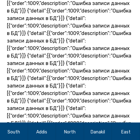
[{“order”:1009,”description”:”Ошибка записи данных
в БД”}]} {“detail”:[{“order”:1009,”description”:”Ошибка
записи данных в БД”}]} {“detail”:
[{“order”:1009,”description”:”Ошибка записи данных
в БД”}]} {“detail”:[{“order”:1009,”description”:”Ошибка
записи данных в БД”}]} {“detail”:
[{“order”:1009,”description”:”Ошибка записи данных
в БД”}]} {“detail”:[{“order”:1009,”description”:”Ошибка
записи данных в БД”}]} {“detail”:
[{“order”:1009,”description”:”Ошибка записи данных
в БД”}]} {“detail”:[{“order”:1009,”description”:”Ошибка
записи данных в БД”}]} {“detail”:
[{“order”:1009,”description”:”Ошибка записи данных
в БД”}]} {“detail”:[{“order”:1009,”description”:”Ошибка
записи данных в БД”}]} {“detail”:
[{“order”:1009,”description”:”Ошибка записи данных
в БД”}]} {“detail”:[{“order”:1009,”description”:”Ошибка
записи данных в БД”}]} {“detail”:
South
Addis
North
Danakil
East
[{“order”:1009,”description”:”Ошибка записи данных