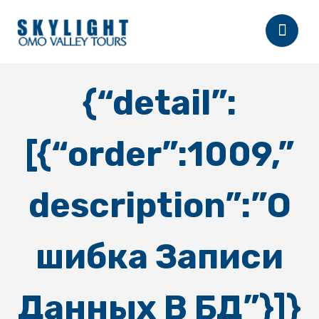
{“detail”:
[{“order”:1009,”
description”:”О
шибка Записи
Данных В БД”}]}