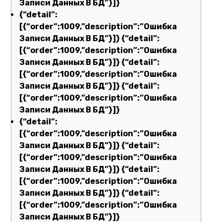
Записи Данных В БД”}]}
{“detail”:
[{“order”:1009,”description”:”Ошибка
Записи Данных В БД”}]} {“detail”:
[{“order”:1009,”description”:”Ошибка
Записи Данных В БД”}]} {“detail”:
[{“order”:1009,”description”:”Ошибка
Записи Данных В БД”}]} {“detail”:
[{“order”:1009,”description”:”Ошибка
Записи Данных В БД”}]}
{“detail”:
[{“order”:1009,”description”:”Ошибка
Записи Данных В БД”}]} {“detail”:
[{“order”:1009,”description”:”Ошибка
Записи Данных В БД”}]} {“detail”:
[{“order”:1009,”description”:”Ошибка
Записи Данных В БД”}]} {“detail”:
[{“order”:1009,”description”:”Ошибка
Записи Данных В БД”}]}