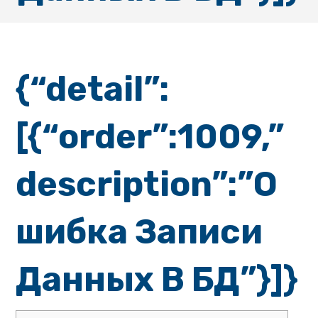
{“detail”:
[{“order”:1009,”
description”:”О
шибка Записи
Данных В БД”}]}