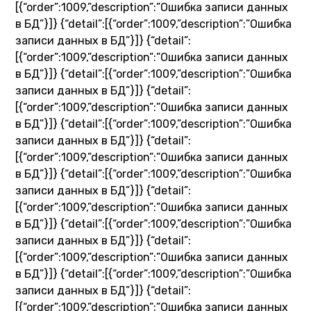
[{“order”:1009,”description”:”Ошибка записи данных
в БД”}]} {“detail”:[{“order”:1009,”description”:”Ошибка
записи данных в БД”}]} {“detail”:
[{“order”:1009,”description”:”Ошибка записи данных
в БД”}]} {“detail”:[{“order”:1009,”description”:”Ошибка
записи данных в БД”}]} {“detail”:
[{“order”:1009,”description”:”Ошибка записи данных
в БД”}]} {“detail”:[{“order”:1009,”description”:”Ошибка
записи данных в БД”}]} {“detail”:
[{“order”:1009,”description”:”Ошибка записи данных
в БД”}]} {“detail”:[{“order”:1009,”description”:”Ошибка
записи данных в БД”}]} {“detail”:
[{“order”:1009,”description”:”Ошибка записи данных
в БД”}]} {“detail”:[{“order”:1009,”description”:”Ошибка
записи данных в БД”}]} {“detail”:
[{“order”:1009,”description”:”Ошибка записи данных
в БД”}]} {“detail”:[{“order”:1009,”description”:”Ошибка
записи данных в БД”}]} {“detail”:
[{“order”:1009,”description”:”Ошибка записи данных