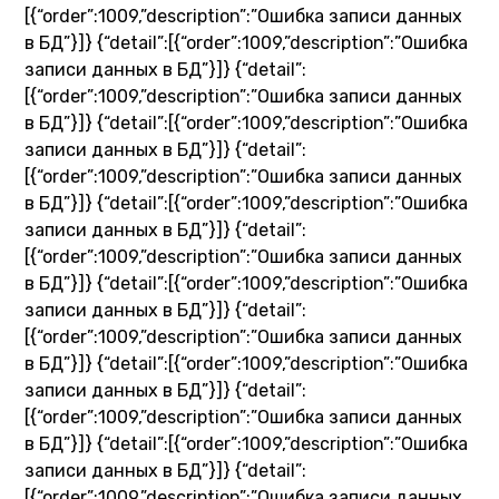
[{“order”:1009,”description”:”Ошибка записи данных
в БД”}]} {“detail”:[{“order”:1009,”description”:”Ошибка
записи данных в БД”}]} {“detail”:
[{“order”:1009,”description”:”Ошибка записи данных
в БД”}]} {“detail”:[{“order”:1009,”description”:”Ошибка
записи данных в БД”}]} {“detail”:
[{“order”:1009,”description”:”Ошибка записи данных
в БД”}]} {“detail”:[{“order”:1009,”description”:”Ошибка
записи данных в БД”}]} {“detail”:
[{“order”:1009,”description”:”Ошибка записи данных
в БД”}]} {“detail”:[{“order”:1009,”description”:”Ошибка
записи данных в БД”}]} {“detail”:
[{“order”:1009,”description”:”Ошибка записи данных
в БД”}]} {“detail”:[{“order”:1009,”description”:”Ошибка
записи данных в БД”}]} {“detail”:
[{“order”:1009,”description”:”Ошибка записи данных
в БД”}]} {“detail”:[{“order”:1009,”description”:”Ошибка
записи данных в БД”}]} {“detail”:
[{“order”:1009,”description”:”Ошибка записи данных