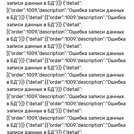
записи данных в БД”}]} {“detail”:
[{“order”:1009,”description”:”Ошибка записи данных
в БД”}]} {“detail”:[{“order”:1009,”description”:”Ошибка
записи данных в БД”}]} {“detail”:
[{“order”:1009,”description”:”Ошибка записи данных
в БД”}]} {“detail”:[{“order”:1009,”description”:”Ошибка
записи данных в БД”}]} {“detail”:
[{“order”:1009,”description”:”Ошибка записи данных
в БД”}]} {“detail”:[{“order”:1009,”description”:”Ошибка
записи данных в БД”}]} {“detail”:
[{“order”:1009,”description”:”Ошибка записи данных
в БД”}]} {“detail”:[{“order”:1009,”description”:”Ошибка
записи данных в БД”}]} {“detail”:
[{“order”:1009,”description”:”Ошибка записи данных
в БД”}]} {“detail”:[{“order”:1009,”description”:”Ошибка
записи данных в БД”}]} {“detail”:
[{“order”:1009,”description”:”Ошибка записи данных
в БД”}]} {“detail”:[{“order”:1009,”description”:”Ошибка
записи данных в БД”}]} {“detail”: