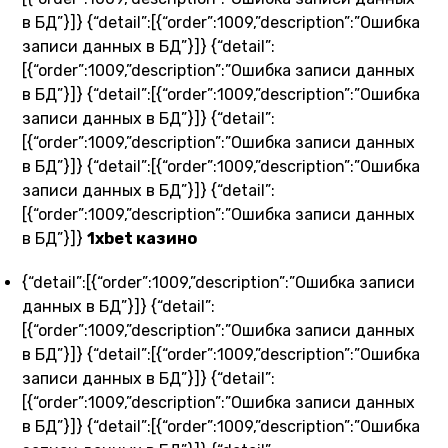
в БД”}]} {“detail”:[{“order”:1009,”description”:”Ошибка
записи данных в БД”}]} {“detail”:
[{“order”:1009,”description”:”Ошибка записи данных
в БД”}]} {“detail”:[{“order”:1009,”description”:”Ошибка
записи данных в БД”}]} {“detail”:
[{“order”:1009,”description”:”Ошибка записи данных
в БД”}]} {“detail”:[{“order”:1009,”description”:”Ошибка
записи данных в БД”}]} {“detail”:
[{“order”:1009,”description”:”Ошибка записи данных
в БД”}]}
1xbet казино
{“detail”:[{“order”:1009,”description”:”Ошибка записи
данных в БД”}]} {“detail”:
[{“order”:1009,”description”:”Ошибка записи данных
в БД”}]} {“detail”:[{“order”:1009,”description”:”Ошибка
записи данных в БД”}]} {“detail”:
[{“order”:1009,”description”:”Ошибка записи данных
в БД”}]} {“detail”:[{“order”:1009,”description”:”Ошибка