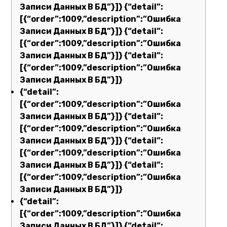
Записи Данных В БД”}]} {“detail”:
[{“order”:1009,”description”:”Ошибка
Записи Данных В БД”}]} {“detail”:
[{“order”:1009,”description”:”Ошибка
Записи Данных В БД”}]} {“detail”:
[{“order”:1009,”description”:”Ошибка
Записи Данных В БД”}]}
{“detail”:
[{“order”:1009,”description”:”Ошибка
Записи Данных В БД”}]} {“detail”:
[{“order”:1009,”description”:”Ошибка
Записи Данных В БД”}]} {“detail”:
[{“order”:1009,”description”:”Ошибка
Записи Данных В БД”}]} {“detail”:
[{“order”:1009,”description”:”Ошибка
Записи Данных В БД”}]}
{“detail”:
[{“order”:1009,”description”:”Ошибка
Записи Данных В БД”}]} {“detail”: