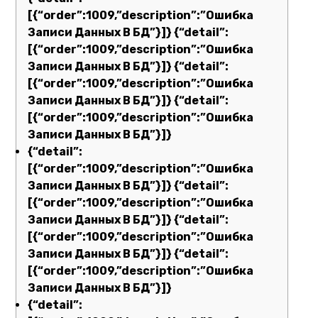
[{“order”:1009,”description”:”Ошибка
Записи Данных В БД”}]} {“detail”:
[{“order”:1009,”description”:”Ошибка
Записи Данных В БД”}]} {“detail”:
[{“order”:1009,”description”:”Ошибка
Записи Данных В БД”}]} {“detail”:
[{“order”:1009,”description”:”Ошибка
Записи Данных В БД”}]}
{“detail”:
[{“order”:1009,”description”:”Ошибка
Записи Данных В БД”}]} {“detail”:
[{“order”:1009,”description”:”Ошибка
Записи Данных В БД”}]} {“detail”:
[{“order”:1009,”description”:”Ошибка
Записи Данных В БД”}]} {“detail”:
[{“order”:1009,”description”:”Ошибка
Записи Данных В БД”}]}
{“detail”: