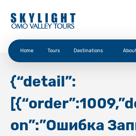
Home
Tours
Destinations
Abou
{“detail”:
[{“order”:1009,”d
on”:”Ошибка За