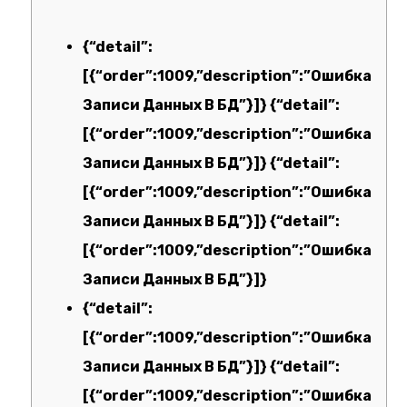
{“detail”:
[{“order”:1009,”description”:”Ошибка
Записи Данных В БД”}]} {“detail”:
[{“order”:1009,”description”:”Ошибка
Записи Данных В БД”}]} {“detail”:
[{“order”:1009,”description”:”Ошибка
Записи Данных В БД”}]} {“detail”:
[{“order”:1009,”description”:”Ошибка
Записи Данных В БД”}]}
{“detail”:
[{“order”:1009,”description”:”Ошибка
Записи Данных В БД”}]} {“detail”:
[{“order”:1009,”description”:”Ошибка