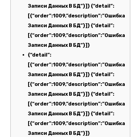
Записи Данных В БД”}]} {“detail”:
[{“order”:1009,”description”:”Ошибка
Записи Данных В БД”}]} {“detail”:
[{“order”:1009,”description”:”Ошибка
Записи Данных В БД”}]}
{“detail”:
[{“order”:1009,”description”:”Ошибка
Записи Данных В БД”}]} {“detail”:
[{“order”:1009,”description”:”Ошибка
Записи Данных В БД”}]} {“detail”:
[{“order”:1009,”description”:”Ошибка
Записи Данных В БД”}]} {“detail”:
[{“order”:1009,”description”:”Ошибка
Записи Данных В БД”}]}