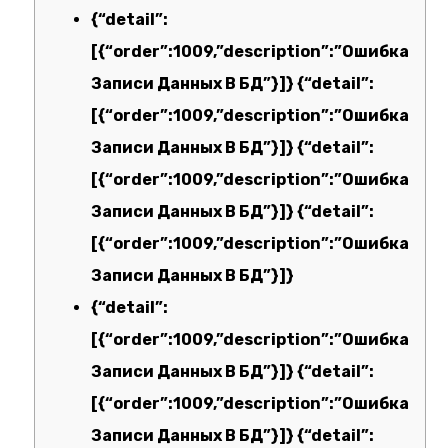
{“detail”:
[{“order”:1009,”description”:”Ошибка
Записи Данных В БД”}]} {“detail”:
[{“order”:1009,”description”:”Ошибка
Записи Данных В БД”}]} {“detail”:
[{“order”:1009,”description”:”Ошибка
Записи Данных В БД”}]} {“detail”:
[{“order”:1009,”description”:”Ошибка
Записи Данных В БД”}]}
{“detail”:
[{“order”:1009,”description”:”Ошибка
Записи Данных В БД”}]} {“detail”:
[{“order”:1009,”description”:”Ошибка
Записи Данных В БД”}]} {“detail”: