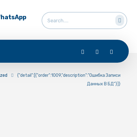
WhatsApp
ized
{"detail":[{"order":1009,"description":"Ошибка Записи
Данных В БД"}]}