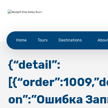
Home
Tours
Destinations
Abou
{“detail”:
[{“order”:1009,”d
on”:”Ошибка За