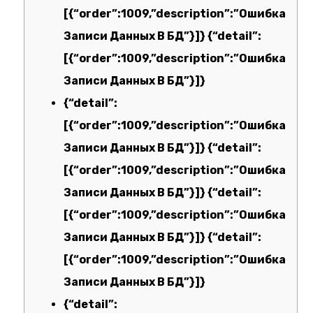
[{“order”:1009,”description”:”Ошибка
Записи Данных В БД”}]} {“detail”:
[{“order”:1009,”description”:”Ошибка
Записи Данных В БД”}]}
{“detail”:
[{“order”:1009,”description”:”Ошибка
Записи Данных В БД”}]} {“detail”:
[{“order”:1009,”description”:”Ошибка
Записи Данных В БД”}]} {“detail”:
[{“order”:1009,”description”:”Ошибка
Записи Данных В БД”}]} {“detail”:
[{“order”:1009,”description”:”Ошибка
Записи Данных В БД”}]}
{“detail”: