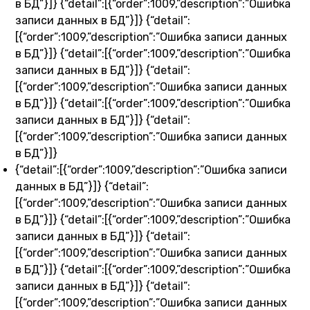
в БД”}]} {“detail”:[{“order”:1009,”description”:”Ошибка
записи данных в БД”}]} {“detail”:
[{“order”:1009,”description”:”Ошибка записи данных
в БД”}]} {“detail”:[{“order”:1009,”description”:”Ошибка
записи данных в БД”}]} {“detail”:
[{“order”:1009,”description”:”Ошибка записи данных
в БД”}]} {“detail”:[{“order”:1009,”description”:”Ошибка
записи данных в БД”}]} {“detail”:
[{“order”:1009,”description”:”Ошибка записи данных
в БД”}]}
{“detail”:[{“order”:1009,”description”:”Ошибка записи
данных в БД”}]} {“detail”:
[{“order”:1009,”description”:”Ошибка записи данных
в БД”}]} {“detail”:[{“order”:1009,”description”:”Ошибка
записи данных в БД”}]} {“detail”:
[{“order”:1009,”description”:”Ошибка записи данных
в БД”}]} {“detail”:[{“order”:1009,”description”:”Ошибка
записи данных в БД”}]} {“detail”:
[{“order”:1009,”description”:”Ошибка записи данных