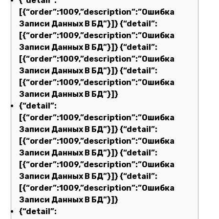
{“detail”:
[{“order”:1009,”description”:”Ошибка
Записи Данных В БД”}]} {“detail”:
[{“order”:1009,”description”:”Ошибка
Записи Данных В БД”}]} {“detail”:
[{“order”:1009,”description”:”Ошибка
Записи Данных В БД”}]} {“detail”:
[{“order”:1009,”description”:”Ошибка
Записи Данных В БД”}]}
{“detail”:
[{“order”:1009,”description”:”Ошибка
Записи Данных В БД”}]} {“detail”:
[{“order”:1009,”description”:”Ошибка
Записи Данных В БД”}]} {“detail”:
[{“order”:1009,”description”:”Ошибка
Записи Данных В БД”}]} {“detail”:
[{“order”:1009,”description”:”Ошибка
Записи Данных В БД”}]}
{“detail”: