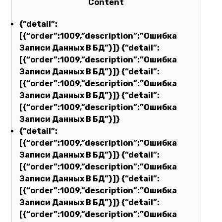
Content
{“detail”:
[{“order”:1009,”description”:”Ошибка
Записи Данных В БД”}]} {“detail”:
[{“order”:1009,”description”:”Ошибка
Записи Данных В БД”}]} {“detail”:
[{“order”:1009,”description”:”Ошибка
Записи Данных В БД”}]} {“detail”:
[{“order”:1009,”description”:”Ошибка
Записи Данных В БД”}]}
{“detail”:
[{“order”:1009,”description”:”Ошибка
Записи Данных В БД”}]} {“detail”:
[{“order”:1009,”description”:”Ошибка
Записи Данных В БД”}]} {“detail”:
[{“order”:1009,”description”:”Ошибка
Записи Данных В БД”}]} {“detail”:
[{“order”:1009,”description”:”Ошибка