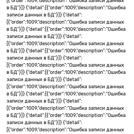
[{“order”:1009,”description”:”Ошибка записи данных
в БД”}]} {“detail”:[{“order”:1009,”description”:”Ошибка
записи данных в БД”}]} {“detail”:
[{“order”:1009,”description”:”Ошибка записи данных
в БД”}]} {“detail”:[{“order”:1009,”description”:”Ошибка
записи данных в БД”}]} {“detail”:
[{“order”:1009,”description”:”Ошибка записи данных
в БД”}]} {“detail”:[{“order”:1009,”description”:”Ошибка
записи данных в БД”}]} {“detail”:
[{“order”:1009,”description”:”Ошибка записи данных
в БД”}]} {“detail”:[{“order”:1009,”description”:”Ошибка
записи данных в БД”}]} {“detail”:
[{“order”:1009,”description”:”Ошибка записи данных
в БД”}]} {“detail”:[{“order”:1009,”description”:”Ошибка
записи данных в БД”}]} {“detail”:
[{“order”:1009,”description”:”Ошибка записи данных
в БД”}]} {“detail”:[{“order”:1009,”description”:”Ошибка
записи данных в БД”}]} {“detail”:
[{“order”:1009,”description”:”Ошибка записи данных