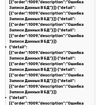
[{“order”:1009,”description”:”Ошибка
Записи Данных В БД”}]} {“detail”:
[{“order”:1009,”description”:”Ошибка
Записи Данных В БД”}]} {“detail”:
[{“order”:1009,”description”:”Ошибка
Записи Данных В БД”}]} {“detail”:
[{“order”:1009,”description”:”Ошибка
Записи Данных В БД”}]}
{“detail”:
[{“order”:1009,”description”:”Ошибка
Записи Данных В БД”}]} {“detail”:
[{“order”:1009,”description”:”Ошибка
Записи Данных В БД”}]} {“detail”:
[{“order”:1009,”description”:”Ошибка
Записи Данных В БД”}]} {“detail”:
[{“order”:1009,”description”:”Ошибка
Записи Данных В БД”}]}
{“detail”:
[{“order”:1009,”description”:”Ошибка