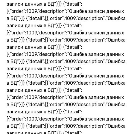
записи данных в БД”}]} {“detail”:
[{“order”:1009,”description”:”Ошибка записи данных
в БД”}]} {“detail”:[{“order”:1009,”description”:”Ошибка
записи данных в БД”}]} {“detail”:
[{“order”:1009,”description”:”Ошибка записи данных
в БД”}]} {“detail”:[{“order”:1009,”description”:”Ошибка
записи данных в БД”}]} {“detail”:
[{“order”:1009,”description”:”Ошибка записи данных
в БД”}]} {“detail”:[{“order”:1009,”description”:”Ошибка
записи данных в БД”}]} {“detail”:
[{“order”:1009,”description”:”Ошибка записи данных
в БД”}]} {“detail”:[{“order”:1009,”description”:”Ошибка
записи данных в БД”}]} {“detail”:
[{“order”:1009,”description”:”Ошибка записи данных
в БД”}]} {“detail”:[{“order”:1009,”description”:”Ошибка
записи данных в БД”}]} {“detail”:
[{“order”:1009,”description”:”Ошибка записи данных
в БД”}]} {“detail”:[{“order”:1009,”description”:”Ошибка
записи данных в БД”}]} {“detail”: