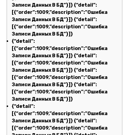
Записи Данных В БД”}]} {“detail”:
[{“order”:1009,”description”:”Ошибка
Записи Данных В БД”}]} {“detail”:
[{“order”:1009,”description”:”Ошибка
Записи Данных В БД”}]}
{“detail”:
[{“order”:1009,”description”:”Ошибка
Записи Данных В БД”}]} {“detail”:
[{“order”:1009,”description”:”Ошибка
Записи Данных В БД”}]} {“detail”:
[{“order”:1009,”description”:”Ошибка
Записи Данных В БД”}]} {“detail”:
[{“order”:1009,”description”:”Ошибка
Записи Данных В БД”}]}
{“detail”:
[{“order”:1009,”description”:”Ошибка
Записи Данных В БД”}]} {“detail”:
[{“order”:1009,”description”:”Ошибка