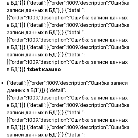
в БД”}]} {“detail”:[{“order”:1009,”description”:”Ошибка
записи данных в БД”}]} {“detail”:
[{“order”:1009,”description”:”Ошибка записи данных
в БД”}]} {“detail”:[{“order”:1009,”description”:”Ошибка
записи данных в БД”}]} {“detail”:
[{“order”:1009,”description”:”Ошибка записи данных
в БД”}]} {“detail”:[{“order”:1009,”description”:”Ошибка
записи данных в БД”}]} {“detail”:
[{“order”:1009,”description”:”Ошибка записи данных
в БД”}]}
1xbet казино
{“detail”:[{“order”:1009,”description”:”Ошибка записи
данных в БД”}]} {“detail”:
[{“order”:1009,”description”:”Ошибка записи данных
в БД”}]} {“detail”:[{“order”:1009,”description”:”Ошибка
записи данных в БД”}]} {“detail”:
[{“order”:1009,”description”:”Ошибка записи данных
в БД”}]} {“detail”:[{“order”:1009,”description”:”Ошибка
записи данных в БД”}]} {“detail”: