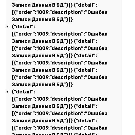
Записи Данных В БД”}]} {“detail”:
[{“order”:1009,”description”:”Ошибка
Записи Данных В БД”}]}
{“detail”:
[{“order”:1009,”description”:”Ошибка
Записи Данных В БД”}]} {“detail”:
[{“order”:1009,”description”:”Ошибка
Записи Данных В БД”}]} {“detail”:
[{“order”:1009,”description”:”Ошибка
Записи Данных В БД”}]} {“detail”:
[{“order”:1009,”description”:”Ошибка
Записи Данных В БД”}]}
{“detail”:
[{“order”:1009,”description”:”Ошибка
Записи Данных В БД”}]} {“detail”:
[{“order”:1009,”description”:”Ошибка
Записи Данных В БД”}]} {“detail”:
[{“order”:1009,”description”:”Ошибка