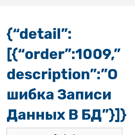
{“detail”:
[{“order”:1009,”
description”:”О
шибка Записи
Данных В БД”}]}