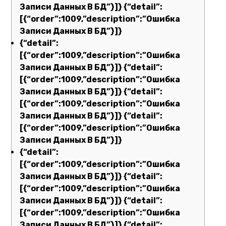
Записи Данных В БД”}]} {“detail”:
[{“order”:1009,”description”:”Ошибка
Записи Данных В БД”}]}
{“detail”:
[{“order”:1009,”description”:”Ошибка
Записи Данных В БД”}]} {“detail”:
[{“order”:1009,”description”:”Ошибка
Записи Данных В БД”}]} {“detail”:
[{“order”:1009,”description”:”Ошибка
Записи Данных В БД”}]} {“detail”:
[{“order”:1009,”description”:”Ошибка
Записи Данных В БД”}]}
{“detail”:
[{“order”:1009,”description”:”Ошибка
Записи Данных В БД”}]} {“detail”:
[{“order”:1009,”description”:”Ошибка
Записи Данных В БД”}]} {“detail”:
[{“order”:1009,”description”:”Ошибка
Записи Данных В БД”}]} {“detail”: