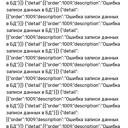
в БД”}]} {“detail”:[{“order”:1009,”description”:”Ошибка
записи данных в БД”}]} {“detail”:
[{“order”:1009,”description”:”Ошибка записи данных
в БД”}]} {“detail”:[{“order”:1009,”description”:”Ошибка
записи данных в БД”}]} {“detail”:
[{“order”:1009,”description”:”Ошибка записи данных
в БД”}]} {“detail”:[{“order”:1009,”description”:”Ошибка
записи данных в БД”}]} {“detail”:
[{“order”:1009,”description”:”Ошибка записи данных
в БД”}]} {“detail”:[{“order”:1009,”description”:”Ошибка
записи данных в БД”}]} {“detail”:
[{“order”:1009,”description”:”Ошибка записи данных
в БД”}]} {“detail”:[{“order”:1009,”description”:”Ошибка
записи данных в БД”}]} {“detail”:
[{“order”:1009,”description”:”Ошибка записи данных
в БД”}]} {“detail”:[{“order”:1009,”description”:”Ошибка
записи данных в БД”}]} {“detail”:
[{“order”:1009,”description”:”Ошибка записи данных
в БД”}]} {“detail”:[{“order”:1009,”description”:”Ошибка