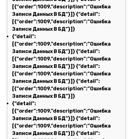
[{“order”:1009,”description”:”Ошибка
Записи Данных В БД”}]} {“detail”:
[{“order”:1009,”description”:”Ошибка
Записи Данных В БД”}]}
{“detail”:
[{“order”:1009,”description”:”Ошибка
Записи Данных В БД”}]} {“detail”:
[{“order”:1009,”description”:”Ошибка
Записи Данных В БД”}]} {“detail”:
[{“order”:1009,”description”:”Ошибка
Записи Данных В БД”}]} {“detail”:
[{“order”:1009,”description”:”Ошибка
Записи Данных В БД”}]}
{“detail”:
[{“order”:1009,”description”:”Ошибка
Записи Данных В БД”}]} {“detail”:
[{“order”:1009,”description”:”Ошибка
Записи Данных В БД”}]} {“detail”: