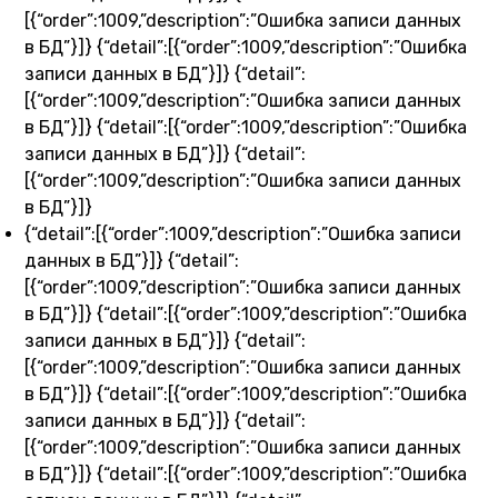
[{“order”:1009,”description”:”Ошибка записи данных
в БД”}]} {“detail”:[{“order”:1009,”description”:”Ошибка
записи данных в БД”}]} {“detail”:
[{“order”:1009,”description”:”Ошибка записи данных
в БД”}]} {“detail”:[{“order”:1009,”description”:”Ошибка
записи данных в БД”}]} {“detail”:
[{“order”:1009,”description”:”Ошибка записи данных
в БД”}]}
{“detail”:[{“order”:1009,”description”:”Ошибка записи
данных в БД”}]} {“detail”:
[{“order”:1009,”description”:”Ошибка записи данных
в БД”}]} {“detail”:[{“order”:1009,”description”:”Ошибка
записи данных в БД”}]} {“detail”:
[{“order”:1009,”description”:”Ошибка записи данных
в БД”}]} {“detail”:[{“order”:1009,”description”:”Ошибка
записи данных в БД”}]} {“detail”:
[{“order”:1009,”description”:”Ошибка записи данных
в БД”}]} {“detail”:[{“order”:1009,”description”:”Ошибка