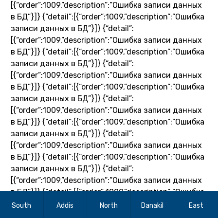
[{“order”:1009,”description”:”Ошибка записи данных
в БД”}]} {“detail”:[{“order”:1009,”description”:”Ошибка
записи данных в БД”}]} {“detail”:
[{“order”:1009,”description”:”Ошибка записи данных
в БД”}]} {“detail”:[{“order”:1009,”description”:”Ошибка
записи данных в БД”}]} {“detail”:
[{“order”:1009,”description”:”Ошибка записи данных
в БД”}]} {“detail”:[{“order”:1009,”description”:”Ошибка
записи данных в БД”}]} {“detail”:
[{“order”:1009,”description”:”Ошибка записи данных
в БД”}]} {“detail”:[{“order”:1009,”description”:”Ошибка
записи данных в БД”}]} {“detail”:
[{“order”:1009,”description”:”Ошибка записи данных
в БД”}]} {“detail”:[{“order”:1009,”description”:”Ошибка
записи данных в БД”}]} {“detail”:
[{“order”:1009,”description”:”Ошибка записи данных
в БД”}]} {“detail”:[{“order”:1009,”description”:”Ошибка
записи данных в БД”}]} {“detail”:
South
Addis
North
Danakil
East
[{“order”:1009,”description”:”Ошибка записи данных