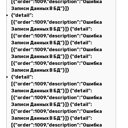
[{“order”:1009,”description”:”Ошибка
Записи Данных В БД”}]}
{“detail”:
[{“order”:1009,”description”:”Ошибка
Записи Данных В БД”}]} {“detail”:
[{“order”:1009,”description”:”Ошибка
Записи Данных В БД”}]} {“detail”:
[{“order”:1009,”description”:”Ошибка
Записи Данных В БД”}]} {“detail”:
[{“order”:1009,”description”:”Ошибка
Записи Данных В БД”}]}
{“detail”:
[{“order”:1009,”description”:”Ошибка
Записи Данных В БД”}]} {“detail”:
[{“order”:1009,”description”:”Ошибка
Записи Данных В БД”}]} {“detail”:
[{“order”:1009,”description”:”Ошибка
Записи Данных В БД”}]} {“detail”:
[{“order”:1009,”description”:”Ошибка