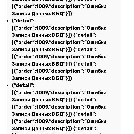
[{“order”:1009,”description”:”Ошибка
Записи Данных В БД”}]}
{“detail”:
[{“order”:1009,”description”:”Ошибка
Записи Данных В БД”}]} {“detail”:
[{“order”:1009,”description”:”Ошибка
Записи Данных В БД”}]} {“detail”:
[{“order”:1009,”description”:”Ошибка
Записи Данных В БД”}]} {“detail”:
[{“order”:1009,”description”:”Ошибка
Записи Данных В БД”}]}
{“detail”:
[{“order”:1009,”description”:”Ошибка
Записи Данных В БД”}]} {“detail”:
[{“order”:1009,”description”:”Ошибка
Записи Данных В БД”}]} {“detail”:
[{“order”:1009,”description”:”Ошибка
Записи Данных В БД”}]} {“detail”: