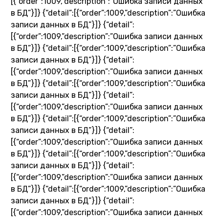
[{“order”:1009,”description”:”Ошибка записи данных
в БД”}]} {“detail”:[{“order”:1009,”description”:”Ошибка
записи данных в БД”}]} {“detail”:
[{“order”:1009,”description”:”Ошибка записи данных
в БД”}]} {“detail”:[{“order”:1009,”description”:”Ошибка
записи данных в БД”}]} {“detail”:
[{“order”:1009,”description”:”Ошибка записи данных
в БД”}]} {“detail”:[{“order”:1009,”description”:”Ошибка
записи данных в БД”}]} {“detail”:
[{“order”:1009,”description”:”Ошибка записи данных
в БД”}]} {“detail”:[{“order”:1009,”description”:”Ошибка
записи данных в БД”}]} {“detail”:
[{“order”:1009,”description”:”Ошибка записи данных
в БД”}]} {“detail”:[{“order”:1009,”description”:”Ошибка
записи данных в БД”}]} {“detail”:
[{“order”:1009,”description”:”Ошибка записи данных
в БД”}]} {“detail”:[{“order”:1009,”description”:”Ошибка
записи данных в БД”}]} {“detail”:
[{“order”:1009,”description”:”Ошибка записи данных