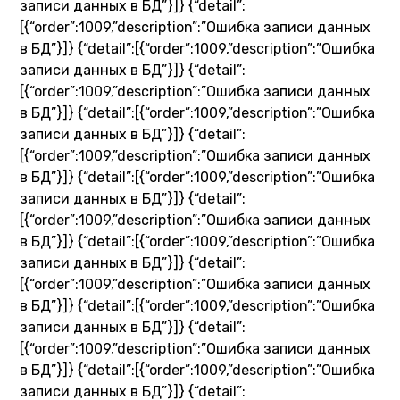
записи данных в БД”}]} {“detail”:
[{“order”:1009,”description”:”Ошибка записи данных
в БД”}]} {“detail”:[{“order”:1009,”description”:”Ошибка
записи данных в БД”}]} {“detail”:
[{“order”:1009,”description”:”Ошибка записи данных
в БД”}]} {“detail”:[{“order”:1009,”description”:”Ошибка
записи данных в БД”}]} {“detail”:
[{“order”:1009,”description”:”Ошибка записи данных
в БД”}]} {“detail”:[{“order”:1009,”description”:”Ошибка
записи данных в БД”}]} {“detail”:
[{“order”:1009,”description”:”Ошибка записи данных
в БД”}]} {“detail”:[{“order”:1009,”description”:”Ошибка
записи данных в БД”}]} {“detail”:
[{“order”:1009,”description”:”Ошибка записи данных
в БД”}]} {“detail”:[{“order”:1009,”description”:”Ошибка
записи данных в БД”}]} {“detail”:
[{“order”:1009,”description”:”Ошибка записи данных
в БД”}]} {“detail”:[{“order”:1009,”description”:”Ошибка
записи данных в БД”}]} {“detail”: