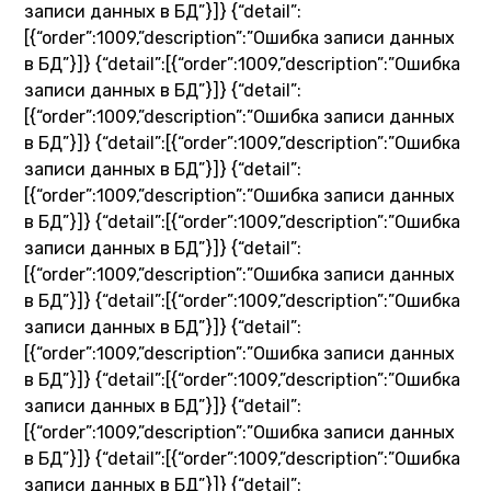
записи данных в БД”}]} {“detail”:
[{“order”:1009,”description”:”Ошибка записи данных
в БД”}]} {“detail”:[{“order”:1009,”description”:”Ошибка
записи данных в БД”}]} {“detail”:
[{“order”:1009,”description”:”Ошибка записи данных
в БД”}]} {“detail”:[{“order”:1009,”description”:”Ошибка
записи данных в БД”}]} {“detail”:
[{“order”:1009,”description”:”Ошибка записи данных
в БД”}]} {“detail”:[{“order”:1009,”description”:”Ошибка
записи данных в БД”}]} {“detail”:
[{“order”:1009,”description”:”Ошибка записи данных
в БД”}]} {“detail”:[{“order”:1009,”description”:”Ошибка
записи данных в БД”}]} {“detail”:
[{“order”:1009,”description”:”Ошибка записи данных
в БД”}]} {“detail”:[{“order”:1009,”description”:”Ошибка
записи данных в БД”}]} {“detail”:
[{“order”:1009,”description”:”Ошибка записи данных
в БД”}]} {“detail”:[{“order”:1009,”description”:”Ошибка
записи данных в БД”}]} {“detail”: