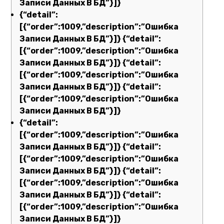
Записи Данных В БД”}]}
{“detail”:
[{“order”:1009,”description”:”Ошибка
Записи Данных В БД”}]} {“detail”:
[{“order”:1009,”description”:”Ошибка
Записи Данных В БД”}]} {“detail”:
[{“order”:1009,”description”:”Ошибка
Записи Данных В БД”}]} {“detail”:
[{“order”:1009,”description”:”Ошибка
Записи Данных В БД”}]}
{“detail”:
[{“order”:1009,”description”:”Ошибка
Записи Данных В БД”}]} {“detail”:
[{“order”:1009,”description”:”Ошибка
Записи Данных В БД”}]} {“detail”:
[{“order”:1009,”description”:”Ошибка
Записи Данных В БД”}]} {“detail”:
[{“order”:1009,”description”:”Ошибка
Записи Данных В БД”}]}