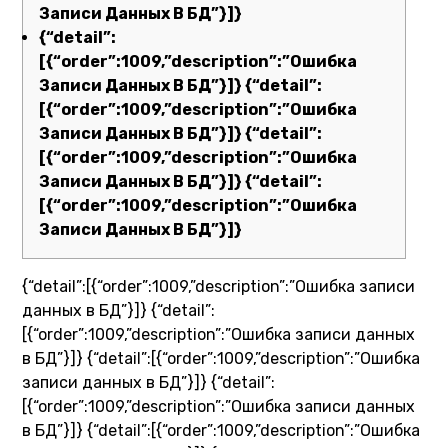
Записи Данных В БД”}]}
{“detail”:
[{“order”:1009,”description”:”Ошибка
Записи Данных В БД”}]} {“detail”:
[{“order”:1009,”description”:”Ошибка
Записи Данных В БД”}]} {“detail”:
[{“order”:1009,”description”:”Ошибка
Записи Данных В БД”}]} {“detail”:
[{“order”:1009,”description”:”Ошибка
Записи Данных В БД”}]}
{“detail”:[{“order”:1009,”description”:”Ошибка записи
данных в БД”}]} {“detail”:
[{“order”:1009,”description”:”Ошибка записи данных
в БД”}]} {“detail”:[{“order”:1009,”description”:”Ошибка
записи данных в БД”}]} {“detail”:
[{“order”:1009,”description”:”Ошибка записи данных
в БД”}]} {“detail”:[{“order”:1009,”description”:”Ошибка