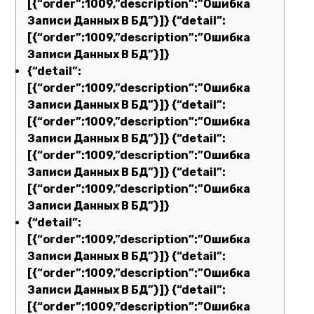
[{“order”:1009,”description”:”Ошибка
Записи Данных В БД”}]} {“detail”:
[{“order”:1009,”description”:”Ошибка
Записи Данных В БД”}]}
{“detail”:
[{“order”:1009,”description”:”Ошибка
Записи Данных В БД”}]} {“detail”:
[{“order”:1009,”description”:”Ошибка
Записи Данных В БД”}]} {“detail”:
[{“order”:1009,”description”:”Ошибка
Записи Данных В БД”}]} {“detail”:
[{“order”:1009,”description”:”Ошибка
Записи Данных В БД”}]}
{“detail”:
[{“order”:1009,”description”:”Ошибка
Записи Данных В БД”}]} {“detail”:
[{“order”:1009,”description”:”Ошибка
Записи Данных В БД”}]} {“detail”:
[{“order”:1009,”description”:”Ошибка