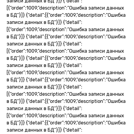
записи данных в БД”}]} {“detail”:
[{“order”:1009,”description”:”Ошибка записи данных
в БД”}]} {“detail”:[{“order”:1009,”description”:”Ошибка
записи данных в БД”}]} {“detail”:
[{“order”:1009,”description”:”Ошибка записи данных
в БД”}]} {“detail”:[{“order”:1009,”description”:”Ошибка
записи данных в БД”}]} {“detail”:
[{“order”:1009,”description”:”Ошибка записи данных
в БД”}]} {“detail”:[{“order”:1009,”description”:”Ошибка
записи данных в БД”}]} {“detail”:
[{“order”:1009,”description”:”Ошибка записи данных
в БД”}]} {“detail”:[{“order”:1009,”description”:”Ошибка
записи данных в БД”}]} {“detail”:
[{“order”:1009,”description”:”Ошибка записи данных
в БД”}]} {“detail”:[{“order”:1009,”description”:”Ошибка
записи данных в БД”}]} {“detail”:
[{“order”:1009,”description”:”Ошибка записи данных
в БД”}]} {“detail”:[{“order”:1009,”description”:”Ошибка
записи данных в БД”}]} {“detail”: