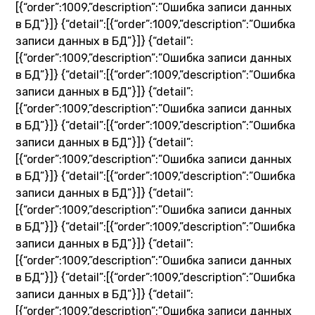
[{“order”:1009,”description”:”Ошибка записи данных
в БД”}]} {“detail”:[{“order”:1009,”description”:”Ошибка
записи данных в БД”}]} {“detail”:
[{“order”:1009,”description”:”Ошибка записи данных
в БД”}]} {“detail”:[{“order”:1009,”description”:”Ошибка
записи данных в БД”}]} {“detail”:
[{“order”:1009,”description”:”Ошибка записи данных
в БД”}]} {“detail”:[{“order”:1009,”description”:”Ошибка
записи данных в БД”}]} {“detail”:
[{“order”:1009,”description”:”Ошибка записи данных
в БД”}]} {“detail”:[{“order”:1009,”description”:”Ошибка
записи данных в БД”}]} {“detail”:
[{“order”:1009,”description”:”Ошибка записи данных
в БД”}]} {“detail”:[{“order”:1009,”description”:”Ошибка
записи данных в БД”}]} {“detail”:
[{“order”:1009,”description”:”Ошибка записи данных
в БД”}]} {“detail”:[{“order”:1009,”description”:”Ошибка
записи данных в БД”}]} {“detail”:
[{“order”:1009,”description”:”Ошибка записи данных