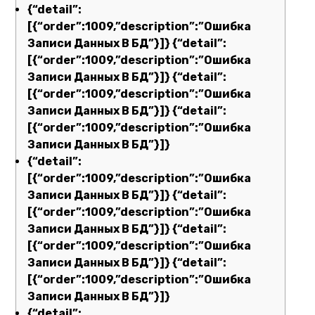
{“detail”:
[{“order”:1009,”description”:”Ошибка
Записи Данных В БД”}]} {“detail”:
[{“order”:1009,”description”:”Ошибка
Записи Данных В БД”}]} {“detail”:
[{“order”:1009,”description”:”Ошибка
Записи Данных В БД”}]} {“detail”:
[{“order”:1009,”description”:”Ошибка
Записи Данных В БД”}]}
{“detail”:
[{“order”:1009,”description”:”Ошибка
Записи Данных В БД”}]} {“detail”:
[{“order”:1009,”description”:”Ошибка
Записи Данных В БД”}]} {“detail”:
[{“order”:1009,”description”:”Ошибка
Записи Данных В БД”}]} {“detail”:
[{“order”:1009,”description”:”Ошибка
Записи Данных В БД”}]}
{“detail”: