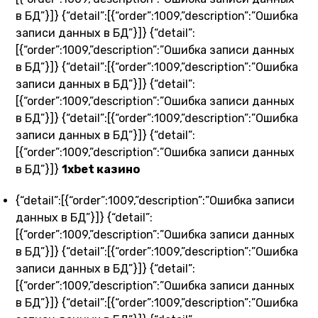
в БД”}]} {“detail”:[{“order”:1009,”description”:”Ошибка
записи данных в БД”}]} {“detail”:
[{“order”:1009,”description”:”Ошибка записи данных
в БД”}]} {“detail”:[{“order”:1009,”description”:”Ошибка
записи данных в БД”}]} {“detail”:
[{“order”:1009,”description”:”Ошибка записи данных
в БД”}]} {“detail”:[{“order”:1009,”description”:”Ошибка
записи данных в БД”}]} {“detail”:
[{“order”:1009,”description”:”Ошибка записи данных
в БД”}]}
1xbet казино
{“detail”:[{“order”:1009,”description”:”Ошибка записи
данных в БД”}]} {“detail”:
[{“order”:1009,”description”:”Ошибка записи данных
в БД”}]} {“detail”:[{“order”:1009,”description”:”Ошибка
записи данных в БД”}]} {“detail”:
[{“order”:1009,”description”:”Ошибка записи данных
в БД”}]} {“detail”:[{“order”:1009,”description”:”Ошибка