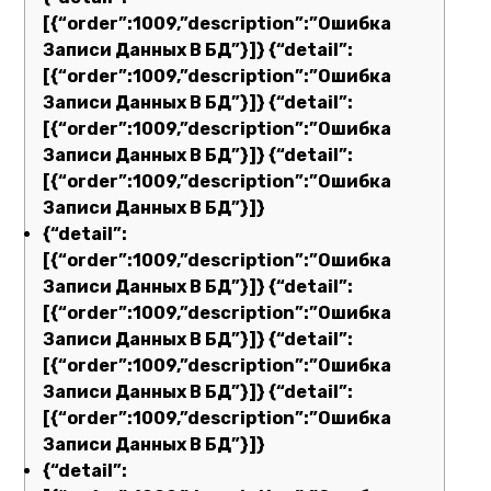
[{“order”:1009,”description”:”Ошибка
Записи Данных В БД”}]} {“detail”:
[{“order”:1009,”description”:”Ошибка
Записи Данных В БД”}]} {“detail”:
[{“order”:1009,”description”:”Ошибка
Записи Данных В БД”}]} {“detail”:
[{“order”:1009,”description”:”Ошибка
Записи Данных В БД”}]}
{“detail”:
[{“order”:1009,”description”:”Ошибка
Записи Данных В БД”}]} {“detail”:
[{“order”:1009,”description”:”Ошибка
Записи Данных В БД”}]} {“detail”:
[{“order”:1009,”description”:”Ошибка
Записи Данных В БД”}]} {“detail”:
[{“order”:1009,”description”:”Ошибка
Записи Данных В БД”}]}
{“detail”: