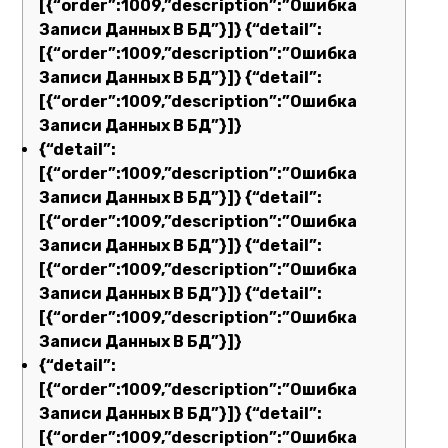
[{“order”:1009,”description”:”Ошибка
Записи Данных В БД”}]} {“detail”:
[{“order”:1009,”description”:”Ошибка
Записи Данных В БД”}]} {“detail”:
[{“order”:1009,”description”:”Ошибка
Записи Данных В БД”}]}
{“detail”:
[{“order”:1009,”description”:”Ошибка
Записи Данных В БД”}]} {“detail”:
[{“order”:1009,”description”:”Ошибка
Записи Данных В БД”}]} {“detail”:
[{“order”:1009,”description”:”Ошибка
Записи Данных В БД”}]} {“detail”:
[{“order”:1009,”description”:”Ошибка
Записи Данных В БД”}]}
{“detail”:
[{“order”:1009,”description”:”Ошибка
Записи Данных В БД”}]} {“detail”:
[{“order”:1009,”description”:”Ошибка