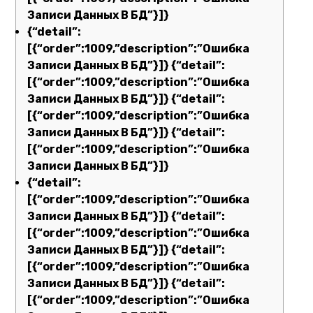
Записи Данных В БД”}]}
{“detail”:
[{“order”:1009,”description”:”Ошибка
Записи Данных В БД”}]} {“detail”:
[{“order”:1009,”description”:”Ошибка
Записи Данных В БД”}]} {“detail”:
[{“order”:1009,”description”:”Ошибка
Записи Данных В БД”}]} {“detail”:
[{“order”:1009,”description”:”Ошибка
Записи Данных В БД”}]}
{“detail”:
[{“order”:1009,”description”:”Ошибка
Записи Данных В БД”}]} {“detail”:
[{“order”:1009,”description”:”Ошибка
Записи Данных В БД”}]} {“detail”:
[{“order”:1009,”description”:”Ошибка
Записи Данных В БД”}]} {“detail”:
[{“order”:1009,”description”:”Ошибка