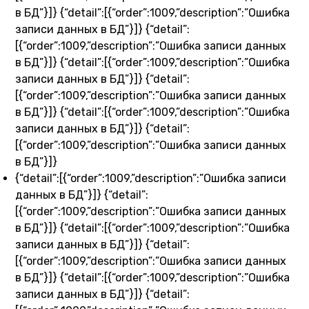
в БД”}]} {“detail”:[{“order”:1009,”description”:”Ошибка
записи данных в БД”}]} {“detail”:
[{“order”:1009,”description”:”Ошибка записи данных
в БД”}]} {“detail”:[{“order”:1009,”description”:”Ошибка
записи данных в БД”}]} {“detail”:
[{“order”:1009,”description”:”Ошибка записи данных
в БД”}]} {“detail”:[{“order”:1009,”description”:”Ошибка
записи данных в БД”}]} {“detail”:
[{“order”:1009,”description”:”Ошибка записи данных
в БД”}]}
{“detail”:[{“order”:1009,”description”:”Ошибка записи
данных в БД”}]} {“detail”:
[{“order”:1009,”description”:”Ошибка записи данных
в БД”}]} {“detail”:[{“order”:1009,”description”:”Ошибка
записи данных в БД”}]} {“detail”:
[{“order”:1009,”description”:”Ошибка записи данных
в БД”}]} {“detail”:[{“order”:1009,”description”:”Ошибка
записи данных в БД”}]} {“detail”: