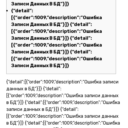
Записи Данных В БД”}]}
{“detail”:
[{“order”:1009,”description”:”Ошибка
Записи Данных В БД”}]} {“detail”:
[{“order”:1009,”description”:”Ошибка
Записи Данных В БД”}]} {“detail”:
[{“order”:1009,”description”:”Ошибка
Записи Данных В БД”}]} {“detail”:
[{“order”:1009,”description”:”Ошибка
Записи Данных В БД”}]}
{“detail”:[{“order”:1009,”description”:”Ошибка записи
данных в БД”}]} {“detail”:
[{“order”:1009,”description”:”Ошибка записи данных
в БД”}]} {“detail”:[{“order”:1009,”description”:”Ошибка
записи данных в БД”}]} {“detail”:
[{“order”:1009,”description”:”Ошибка записи данных
в БД”}]} {“detail”:[{“order”:1009,”description”:”Ошибка