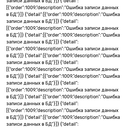
записи данных в БД”}]} {“detail”:
[{“order”:1009,”description”:”Ошибка записи данных
в БД”}]} {“detail”:[{“order”:1009,”description”:”Ошибка
записи данных в БД”}]} {“detail”:
[{“order”:1009,”description”:”Ошибка записи данных
в БД”}]} {“detail”:[{“order”:1009,”description”:”Ошибка
записи данных в БД”}]} {“detail”:
[{“order”:1009,”description”:”Ошибка записи данных
в БД”}]} {“detail”:[{“order”:1009,”description”:”Ошибка
записи данных в БД”}]} {“detail”:
[{“order”:1009,”description”:”Ошибка записи данных
в БД”}]} {“detail”:[{“order”:1009,”description”:”Ошибка
записи данных в БД”}]} {“detail”:
[{“order”:1009,”description”:”Ошибка записи данных
в БД”}]} {“detail”:[{“order”:1009,”description”:”Ошибка
записи данных в БД”}]} {“detail”:
[{“order”:1009,”description”:”Ошибка записи данных
в БД”}]} {“detail”:[{“order”:1009,”description”:”Ошибка
записи данных в БД”}]} {“detail”: