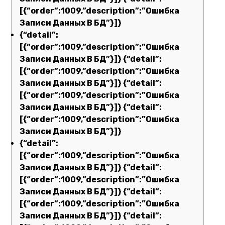
[{“order”:1009,”description”:”Ошибка
Записи Данных В БД”}]}
{“detail”:
[{“order”:1009,”description”:”Ошибка
Записи Данных В БД”}]} {“detail”:
[{“order”:1009,”description”:”Ошибка
Записи Данных В БД”}]} {“detail”:
[{“order”:1009,”description”:”Ошибка
Записи Данных В БД”}]} {“detail”:
[{“order”:1009,”description”:”Ошибка
Записи Данных В БД”}]}
{“detail”:
[{“order”:1009,”description”:”Ошибка
Записи Данных В БД”}]} {“detail”:
[{“order”:1009,”description”:”Ошибка
Записи Данных В БД”}]} {“detail”:
[{“order”:1009,”description”:”Ошибка
Записи Данных В БД”}]} {“detail”: