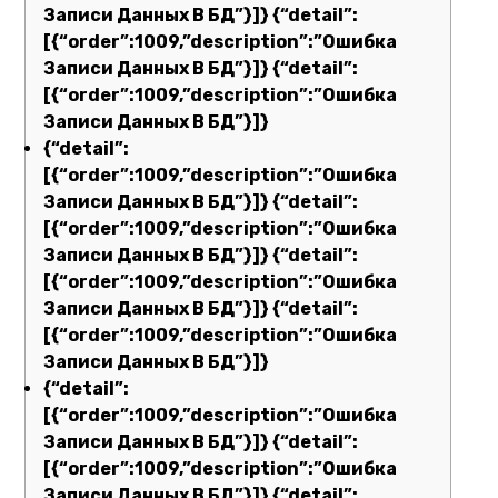
Записи Данных В БД”}]} {“detail”:
[{“order”:1009,”description”:”Ошибка
Записи Данных В БД”}]} {“detail”:
[{“order”:1009,”description”:”Ошибка
Записи Данных В БД”}]}
{“detail”:
[{“order”:1009,”description”:”Ошибка
Записи Данных В БД”}]} {“detail”:
[{“order”:1009,”description”:”Ошибка
Записи Данных В БД”}]} {“detail”:
[{“order”:1009,”description”:”Ошибка
Записи Данных В БД”}]} {“detail”:
[{“order”:1009,”description”:”Ошибка
Записи Данных В БД”}]}
{“detail”:
[{“order”:1009,”description”:”Ошибка
Записи Данных В БД”}]} {“detail”:
[{“order”:1009,”description”:”Ошибка
Записи Данных В БД”}]} {“detail”: