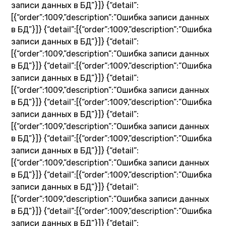
записи данных в БД”}]} {“detail”:
[{“order”:1009,”description”:”Ошибка записи данных
в БД”}]} {“detail”:[{“order”:1009,”description”:”Ошибка
записи данных в БД”}]} {“detail”:
[{“order”:1009,”description”:”Ошибка записи данных
в БД”}]} {“detail”:[{“order”:1009,”description”:”Ошибка
записи данных в БД”}]} {“detail”:
[{“order”:1009,”description”:”Ошибка записи данных
в БД”}]} {“detail”:[{“order”:1009,”description”:”Ошибка
записи данных в БД”}]} {“detail”:
[{“order”:1009,”description”:”Ошибка записи данных
в БД”}]} {“detail”:[{“order”:1009,”description”:”Ошибка
записи данных в БД”}]} {“detail”:
[{“order”:1009,”description”:”Ошибка записи данных
в БД”}]} {“detail”:[{“order”:1009,”description”:”Ошибка
записи данных в БД”}]} {“detail”:
[{“order”:1009,”description”:”Ошибка записи данных
в БД”}]} {“detail”:[{“order”:1009,”description”:”Ошибка
записи данных в БД”}]} {“detail”: