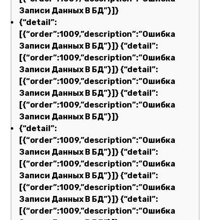
Записи Данных В БД”}]}
{“detail”:
[{“order”:1009,”description”:”Ошибка
Записи Данных В БД”}]} {“detail”:
[{“order”:1009,”description”:”Ошибка
Записи Данных В БД”}]} {“detail”:
[{“order”:1009,”description”:”Ошибка
Записи Данных В БД”}]} {“detail”:
[{“order”:1009,”description”:”Ошибка
Записи Данных В БД”}]}
{“detail”:
[{“order”:1009,”description”:”Ошибка
Записи Данных В БД”}]} {“detail”:
[{“order”:1009,”description”:”Ошибка
Записи Данных В БД”}]} {“detail”:
[{“order”:1009,”description”:”Ошибка
Записи Данных В БД”}]} {“detail”:
[{“order”:1009,”description”:”Ошибка