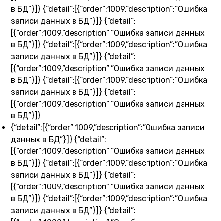
в БД”}]} {“detail”:[{“order”:1009,”description”:”Ошибка
записи данных в БД”}]} {“detail”:
[{“order”:1009,”description”:”Ошибка записи данных
в БД”}]} {“detail”:[{“order”:1009,”description”:”Ошибка
записи данных в БД”}]} {“detail”:
[{“order”:1009,”description”:”Ошибка записи данных
в БД”}]} {“detail”:[{“order”:1009,”description”:”Ошибка
записи данных в БД”}]} {“detail”:
[{“order”:1009,”description”:”Ошибка записи данных
в БД”}]}
{“detail”:[{“order”:1009,”description”:”Ошибка записи
данных в БД”}]} {“detail”:
[{“order”:1009,”description”:”Ошибка записи данных
в БД”}]} {“detail”:[{“order”:1009,”description”:”Ошибка
записи данных в БД”}]} {“detail”:
[{“order”:1009,”description”:”Ошибка записи данных
в БД”}]} {“detail”:[{“order”:1009,”description”:”Ошибка
записи данных в БД”}]} {“detail”: