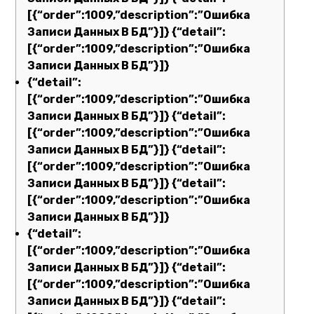
[{“order”:1009,”description”:”Ошибка
Записи Данных В БД”}]} {“detail”:
[{“order”:1009,”description”:”Ошибка
Записи Данных В БД”}]}
{“detail”:
[{“order”:1009,”description”:”Ошибка
Записи Данных В БД”}]} {“detail”:
[{“order”:1009,”description”:”Ошибка
Записи Данных В БД”}]} {“detail”:
[{“order”:1009,”description”:”Ошибка
Записи Данных В БД”}]} {“detail”:
[{“order”:1009,”description”:”Ошибка
Записи Данных В БД”}]}
{“detail”:
[{“order”:1009,”description”:”Ошибка
Записи Данных В БД”}]} {“detail”:
[{“order”:1009,”description”:”Ошибка
Записи Данных В БД”}]} {“detail”: