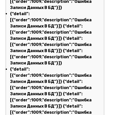
[{“order”:1009,”description”:”Ошибка
Записи Данных В БД”}]}
{“detail”:
[{“order”:1009,”description”:”Ошибка
Записи Данных В БД”}]} {“detail”:
[{“order”:1009,”description”:”Ошибка
Записи Данных В БД”}]} {“detail”:
[{“order”:1009,”description”:”Ошибка
Записи Данных В БД”}]} {“detail”:
[{“order”:1009,”description”:”Ошибка
Записи Данных В БД”}]}
{“detail”:
[{“order”:1009,”description”:”Ошибка
Записи Данных В БД”}]} {“detail”:
[{“order”:1009,”description”:”Ошибка
Записи Данных В БД”}]} {“detail”:
[{“order”:1009,”description”:”Ошибка
Записи Данных В БД”}]} {“detail”:
[{“order”:1009,”description”:”Ошибка