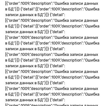
[{“order”:1009,”description”:”Ошибка записи данных
в БД”}]} {“detail”:[{“order”:1009,”description”:”Ошибка
записи данных в БД”}]} {“detail”:
[{“order”:1009,”description”:”Ошибка записи данных
в БД”}]} {“detail”:[{“order”:1009,”description”:”Ошибка
записи данных в БД”}]} {“detail”:
[{“order”:1009,”description”:”Ошибка записи данных
в БД”}]} {“detail”:[{“order”:1009,”description”:”Ошибка
записи данных в БД”}]} {“detail”:
[{“order”:1009,”description”:”Ошибка записи данных
в БД”}]} {“detail”:[{“order”:1009,”description”:”Ошибка
записи данных в БД”}]} {“detail”:
[{“order”:1009,”description”:”Ошибка записи данных
в БД”}]} {“detail”:[{“order”:1009,”description”:”Ошибка
записи данных в БД”}]} {“detail”:
[{“order”:1009,”description”:”Ошибка записи данных
в БД”}]} {“detail”:[{“order”:1009,”description”:”Ошибка
записи данных в БД”}]} {“detail”:
[{“order”:1009,”description”:”Ошибка записи данных