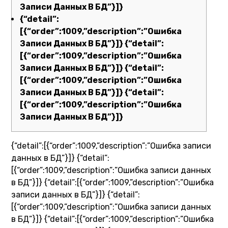
Записи Данных В БД”}]}
{“detail”:
[{“order”:1009,”description”:”Ошибка
Записи Данных В БД”}]} {“detail”:
[{“order”:1009,”description”:”Ошибка
Записи Данных В БД”}]} {“detail”:
[{“order”:1009,”description”:”Ошибка
Записи Данных В БД”}]} {“detail”:
[{“order”:1009,”description”:”Ошибка
Записи Данных В БД”}]}
{“detail”:[{“order”:1009,”description”:”Ошибка записи
данных в БД”}]} {“detail”:
[{“order”:1009,”description”:”Ошибка записи данных
в БД”}]} {“detail”:[{“order”:1009,”description”:”Ошибка
записи данных в БД”}]} {“detail”:
[{“order”:1009,”description”:”Ошибка записи данных
в БД”}]} {“detail”:[{“order”:1009,”description”:”Ошибка