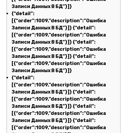
Записи Данных В БД”}]}
{“detail”:
[{“order”:1009,”description”:”Ошибка
Записи Данных В БД”}]} {“detail”:
[{“order”:1009,”description”:”Ошибка
Записи Данных В БД”}]} {“detail”:
[{“order”:1009,”description”:”Ошибка
Записи Данных В БД”}]} {“detail”:
[{“order”:1009,”description”:”Ошибка
Записи Данных В БД”}]}
{“detail”:
[{“order”:1009,”description”:”Ошибка
Записи Данных В БД”}]} {“detail”:
[{“order”:1009,”description”:”Ошибка
Записи Данных В БД”}]} {“detail”:
[{“order”:1009,”description”:”Ошибка
Записи Данных В БД”}]} {“detail”:
[{“order”:1009,”description”:”Ошибка