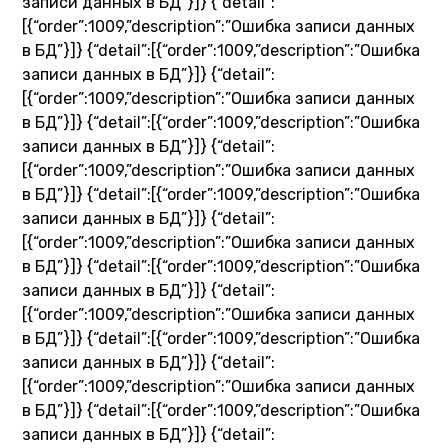
записи данных в БД”}]} {“detail”:
[{“order”:1009,”description”:”Ошибка записи данных
в БД”}]} {“detail”:[{“order”:1009,”description”:”Ошибка
записи данных в БД”}]} {“detail”:
[{“order”:1009,”description”:”Ошибка записи данных
в БД”}]} {“detail”:[{“order”:1009,”description”:”Ошибка
записи данных в БД”}]} {“detail”:
[{“order”:1009,”description”:”Ошибка записи данных
в БД”}]} {“detail”:[{“order”:1009,”description”:”Ошибка
записи данных в БД”}]} {“detail”:
[{“order”:1009,”description”:”Ошибка записи данных
в БД”}]} {“detail”:[{“order”:1009,”description”:”Ошибка
записи данных в БД”}]} {“detail”:
[{“order”:1009,”description”:”Ошибка записи данных
в БД”}]} {“detail”:[{“order”:1009,”description”:”Ошибка
записи данных в БД”}]} {“detail”:
[{“order”:1009,”description”:”Ошибка записи данных
в БД”}]} {“detail”:[{“order”:1009,”description”:”Ошибка
записи данных в БД”}]} {“detail”: