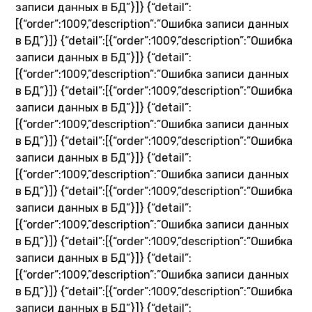
записи данных в БД”}]} {“detail”:
[{“order”:1009,”description”:”Ошибка записи данных
в БД”}]} {“detail”:[{“order”:1009,”description”:”Ошибка
записи данных в БД”}]} {“detail”:
[{“order”:1009,”description”:”Ошибка записи данных
в БД”}]} {“detail”:[{“order”:1009,”description”:”Ошибка
записи данных в БД”}]} {“detail”:
[{“order”:1009,”description”:”Ошибка записи данных
в БД”}]} {“detail”:[{“order”:1009,”description”:”Ошибка
записи данных в БД”}]} {“detail”:
[{“order”:1009,”description”:”Ошибка записи данных
в БД”}]} {“detail”:[{“order”:1009,”description”:”Ошибка
записи данных в БД”}]} {“detail”:
[{“order”:1009,”description”:”Ошибка записи данных
в БД”}]} {“detail”:[{“order”:1009,”description”:”Ошибка
записи данных в БД”}]} {“detail”:
[{“order”:1009,”description”:”Ошибка записи данных
в БД”}]} {“detail”:[{“order”:1009,”description”:”Ошибка
записи данных в БД”}]} {“detail”: