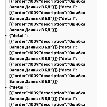
[{“order”:1009,”description”:”Ошибка
Записи Данных В БД”}]} {“detail”:
[{“order”:1009,”description”:”Ошибка
Записи Данных В БД”}]} {“detail”:
[{“order”:1009,”description”:”Ошибка
Записи Данных В БД”}]}
{“detail”:
[{“order”:1009,”description”:”Ошибка
Записи Данных В БД”}]} {“detail”:
[{“order”:1009,”description”:”Ошибка
Записи Данных В БД”}]} {“detail”:
[{“order”:1009,”description”:”Ошибка
Записи Данных В БД”}]} {“detail”:
[{“order”:1009,”description”:”Ошибка
Записи Данных В БД”}]}
{“detail”:
[{“order”:1009,”description”:”Ошибка
Записи Данных В БД”}]} {“detail”:
[{“order”:1009,”description”:”Ошибка