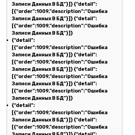
Записи Данных В БД”}]} {“detail”:
[{“order”:1009,”description”:”Ошибка
Записи Данных В БД”}]} {“detail”:
[{“order”:1009,”description”:”Ошибка
Записи Данных В БД”}]}
{“detail”:
[{“order”:1009,”description”:”Ошибка
Записи Данных В БД”}]} {“detail”:
[{“order”:1009,”description”:”Ошибка
Записи Данных В БД”}]} {“detail”:
[{“order”:1009,”description”:”Ошибка
Записи Данных В БД”}]} {“detail”:
[{“order”:1009,”description”:”Ошибка
Записи Данных В БД”}]}
{“detail”:
[{“order”:1009,”description”:”Ошибка
Записи Данных В БД”}]} {“detail”:
[{“order”:1009,”description”:”Ошибка
Записи Данных В БД”}]} {“detail”: