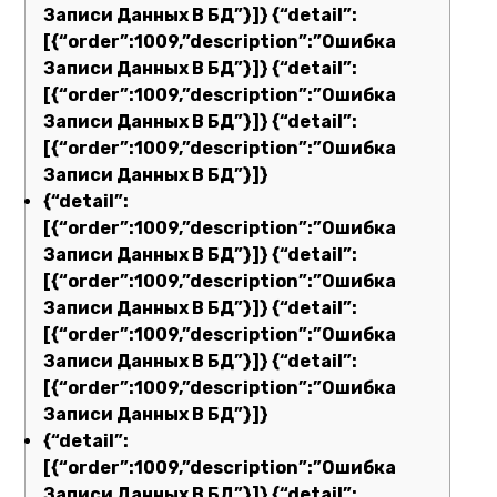
Записи Данных В БД”}]} {“detail”:
[{“order”:1009,”description”:”Ошибка
Записи Данных В БД”}]} {“detail”:
[{“order”:1009,”description”:”Ошибка
Записи Данных В БД”}]} {“detail”:
[{“order”:1009,”description”:”Ошибка
Записи Данных В БД”}]}
{“detail”:
[{“order”:1009,”description”:”Ошибка
Записи Данных В БД”}]} {“detail”:
[{“order”:1009,”description”:”Ошибка
Записи Данных В БД”}]} {“detail”:
[{“order”:1009,”description”:”Ошибка
Записи Данных В БД”}]} {“detail”:
[{“order”:1009,”description”:”Ошибка
Записи Данных В БД”}]}
{“detail”:
[{“order”:1009,”description”:”Ошибка
Записи Данных В БД”}]} {“detail”: