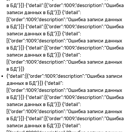
в БД”}]} {“detail”:[{“order”:1009,”description”:”Ошибка
записи данных в БД”}]} {“detail”:
[{“order”:1009,”description”:”Ошибка записи данных
в БД”}]} {“detail”:[{“order”:1009,”description”:”Ошибка
записи данных в БД”}]} {“detail”:
[{“order”:1009,”description”:”Ошибка записи данных
в БД”}]} {“detail”:[{“order”:1009,”description”:”Ошибка
записи данных в БД”}]} {“detail”:
[{“order”:1009,”description”:”Ошибка записи данных
в БД”}]}
{“detail”:[{“order”:1009,”description”:”Ошибка записи
данных в БД”}]} {“detail”:
[{“order”:1009,”description”:”Ошибка записи данных
в БД”}]} {“detail”:[{“order”:1009,”description”:”Ошибка
записи данных в БД”}]} {“detail”:
[{“order”:1009,”description”:”Ошибка записи данных
в БД”}]} {“detail”:[{“order”:1009,”description”:”Ошибка
записи данных в БД”}]} {“detail”: