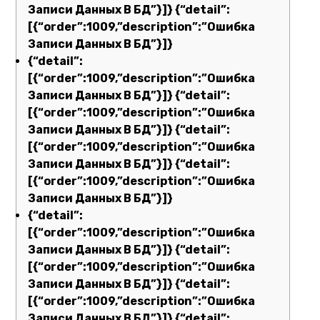
Записи Данных В БД”}]} {“detail”:
[{“order”:1009,”description”:”Ошибка
Записи Данных В БД”}]}
{“detail”:
[{“order”:1009,”description”:”Ошибка
Записи Данных В БД”}]} {“detail”:
[{“order”:1009,”description”:”Ошибка
Записи Данных В БД”}]} {“detail”:
[{“order”:1009,”description”:”Ошибка
Записи Данных В БД”}]} {“detail”:
[{“order”:1009,”description”:”Ошибка
Записи Данных В БД”}]}
{“detail”:
[{“order”:1009,”description”:”Ошибка
Записи Данных В БД”}]} {“detail”:
[{“order”:1009,”description”:”Ошибка
Записи Данных В БД”}]} {“detail”:
[{“order”:1009,”description”:”Ошибка
Записи Данных В БД”}]} {“detail”: