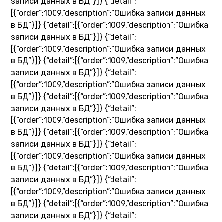
записи данных в БД”}]} {“detail”:
[{“order”:1009,”description”:”Ошибка записи данных
в БД”}]} {“detail”:[{“order”:1009,”description”:”Ошибка
записи данных в БД”}]} {“detail”:
[{“order”:1009,”description”:”Ошибка записи данных
в БД”}]} {“detail”:[{“order”:1009,”description”:”Ошибка
записи данных в БД”}]} {“detail”:
[{“order”:1009,”description”:”Ошибка записи данных
в БД”}]} {“detail”:[{“order”:1009,”description”:”Ошибка
записи данных в БД”}]} {“detail”:
[{“order”:1009,”description”:”Ошибка записи данных
в БД”}]} {“detail”:[{“order”:1009,”description”:”Ошибка
записи данных в БД”}]} {“detail”:
[{“order”:1009,”description”:”Ошибка записи данных
в БД”}]} {“detail”:[{“order”:1009,”description”:”Ошибка
записи данных в БД”}]} {“detail”:
[{“order”:1009,”description”:”Ошибка записи данных
в БД”}]} {“detail”:[{“order”:1009,”description”:”Ошибка
записи данных в БД”}]} {“detail”: