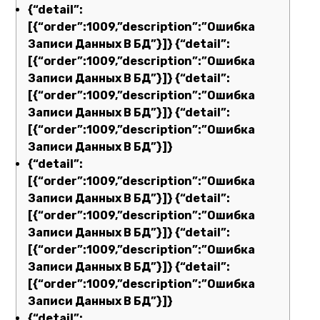
{“detail”:
[{“order”:1009,”description”:”Ошибка
Записи Данных В БД”}]} {“detail”:
[{“order”:1009,”description”:”Ошибка
Записи Данных В БД”}]} {“detail”:
[{“order”:1009,”description”:”Ошибка
Записи Данных В БД”}]} {“detail”:
[{“order”:1009,”description”:”Ошибка
Записи Данных В БД”}]}
{“detail”:
[{“order”:1009,”description”:”Ошибка
Записи Данных В БД”}]} {“detail”:
[{“order”:1009,”description”:”Ошибка
Записи Данных В БД”}]} {“detail”:
[{“order”:1009,”description”:”Ошибка
Записи Данных В БД”}]} {“detail”:
[{“order”:1009,”description”:”Ошибка
Записи Данных В БД”}]}
{“detail”: