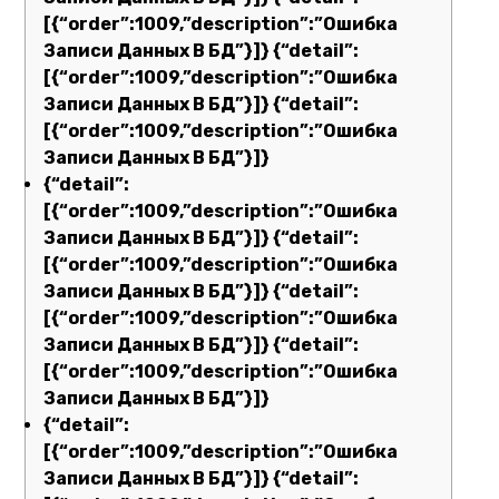
[{“order”:1009,”description”:”Ошибка
Записи Данных В БД”}]} {“detail”:
[{“order”:1009,”description”:”Ошибка
Записи Данных В БД”}]} {“detail”:
[{“order”:1009,”description”:”Ошибка
Записи Данных В БД”}]}
{“detail”:
[{“order”:1009,”description”:”Ошибка
Записи Данных В БД”}]} {“detail”:
[{“order”:1009,”description”:”Ошибка
Записи Данных В БД”}]} {“detail”:
[{“order”:1009,”description”:”Ошибка
Записи Данных В БД”}]} {“detail”:
[{“order”:1009,”description”:”Ошибка
Записи Данных В БД”}]}
{“detail”:
[{“order”:1009,”description”:”Ошибка
Записи Данных В БД”}]} {“detail”: