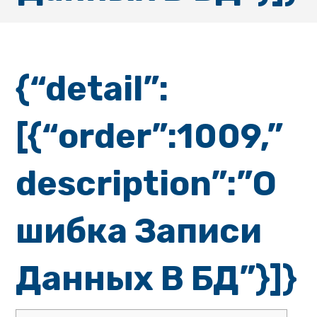
{“detail”:
[{“order”:1009,”
description”:”О
шибка Записи
Данных В БД”}]}