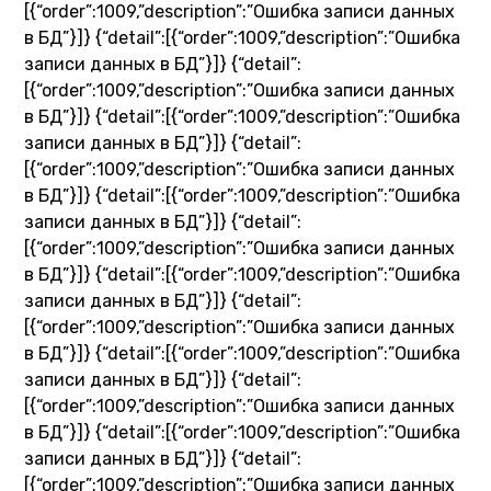
[{“order”:1009,”description”:”Ошибка записи данных
в БД”}]} {“detail”:[{“order”:1009,”description”:”Ошибка
записи данных в БД”}]} {“detail”:
[{“order”:1009,”description”:”Ошибка записи данных
в БД”}]} {“detail”:[{“order”:1009,”description”:”Ошибка
записи данных в БД”}]} {“detail”:
[{“order”:1009,”description”:”Ошибка записи данных
в БД”}]} {“detail”:[{“order”:1009,”description”:”Ошибка
записи данных в БД”}]} {“detail”:
[{“order”:1009,”description”:”Ошибка записи данных
в БД”}]} {“detail”:[{“order”:1009,”description”:”Ошибка
записи данных в БД”}]} {“detail”:
[{“order”:1009,”description”:”Ошибка записи данных
в БД”}]} {“detail”:[{“order”:1009,”description”:”Ошибка
записи данных в БД”}]} {“detail”:
[{“order”:1009,”description”:”Ошибка записи данных
в БД”}]} {“detail”:[{“order”:1009,”description”:”Ошибка
записи данных в БД”}]} {“detail”:
[{“order”:1009,”description”:”Ошибка записи данных