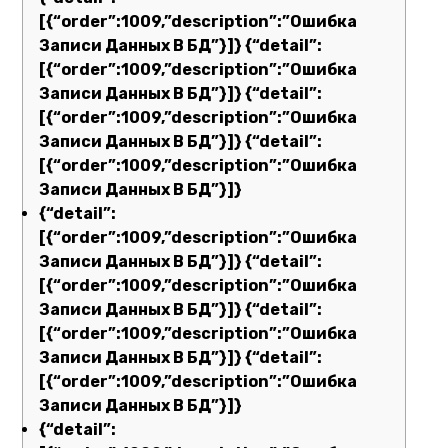
[{“order”:1009,”description”:”Ошибка
Записи Данных В БД”}]} {“detail”:
[{“order”:1009,”description”:”Ошибка
Записи Данных В БД”}]} {“detail”:
[{“order”:1009,”description”:”Ошибка
Записи Данных В БД”}]} {“detail”:
[{“order”:1009,”description”:”Ошибка
Записи Данных В БД”}]}
{“detail”:
[{“order”:1009,”description”:”Ошибка
Записи Данных В БД”}]} {“detail”:
[{“order”:1009,”description”:”Ошибка
Записи Данных В БД”}]} {“detail”:
[{“order”:1009,”description”:”Ошибка
Записи Данных В БД”}]} {“detail”:
[{“order”:1009,”description”:”Ошибка
Записи Данных В БД”}]}
{“detail”: