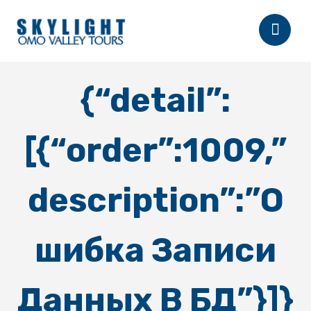
{“detail”:
[{“order”:1009,”
description”:”О
шибка Записи
Данных В БД”}]}