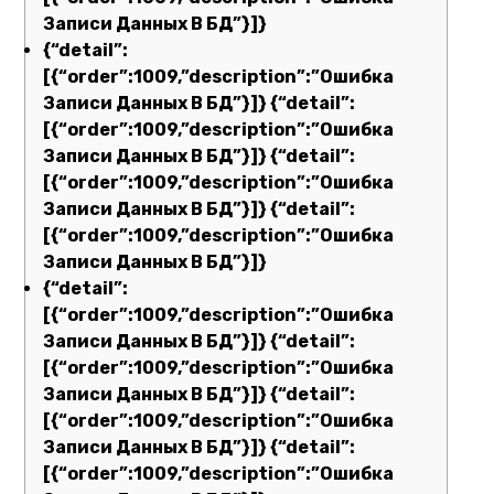
Записи Данных В БД”}]}
{“detail”:
[{“order”:1009,”description”:”Ошибка
Записи Данных В БД”}]} {“detail”:
[{“order”:1009,”description”:”Ошибка
Записи Данных В БД”}]} {“detail”:
[{“order”:1009,”description”:”Ошибка
Записи Данных В БД”}]} {“detail”:
[{“order”:1009,”description”:”Ошибка
Записи Данных В БД”}]}
{“detail”:
[{“order”:1009,”description”:”Ошибка
Записи Данных В БД”}]} {“detail”:
[{“order”:1009,”description”:”Ошибка
Записи Данных В БД”}]} {“detail”:
[{“order”:1009,”description”:”Ошибка
Записи Данных В БД”}]} {“detail”:
[{“order”:1009,”description”:”Ошибка