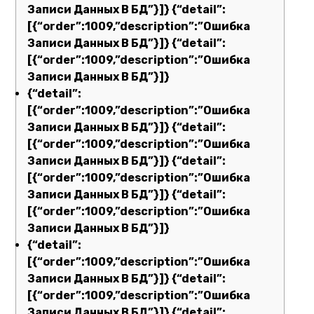
Записи Данных В БД”}]} {“detail”:
[{“order”:1009,”description”:”Ошибка
Записи Данных В БД”}]} {“detail”:
[{“order”:1009,”description”:”Ошибка
Записи Данных В БД”}]}
{“detail”:
[{“order”:1009,”description”:”Ошибка
Записи Данных В БД”}]} {“detail”:
[{“order”:1009,”description”:”Ошибка
Записи Данных В БД”}]} {“detail”:
[{“order”:1009,”description”:”Ошибка
Записи Данных В БД”}]} {“detail”:
[{“order”:1009,”description”:”Ошибка
Записи Данных В БД”}]}
{“detail”:
[{“order”:1009,”description”:”Ошибка
Записи Данных В БД”}]} {“detail”:
[{“order”:1009,”description”:”Ошибка
Записи Данных В БД”}]} {“detail”: