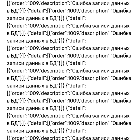
[{“order”:1009,”description”:”Ошибка записи данных
в БД”}]} {“detail”:[{“order”:1009,”description”:”Ошибка
записи данных в БД”}]} {“detail”:
[{“order”:1009,”description”:”Ошибка записи данных
в БД”}]} {“detail”:[{“order”:1009,”description”:”Ошибка
записи данных в БД”}]} {“detail”:
[{“order”:1009,”description”:”Ошибка записи данных
в БД”}]} {“detail”:[{“order”:1009,”description”:”Ошибка
записи данных в БД”}]} {“detail”:
[{“order”:1009,”description”:”Ошибка записи данных
в БД”}]} {“detail”:[{“order”:1009,”description”:”Ошибка
записи данных в БД”}]} {“detail”:
[{“order”:1009,”description”:”Ошибка записи данных
в БД”}]} {“detail”:[{“order”:1009,”description”:”Ошибка
записи данных в БД”}]} {“detail”:
[{“order”:1009,”description”:”Ошибка записи данных
в БД”}]} {“detail”:[{“order”:1009,”description”:”Ошибка
записи данных в БД”}]} {“detail”:
[{“order”:1009,”description”:”Ошибка записи данных