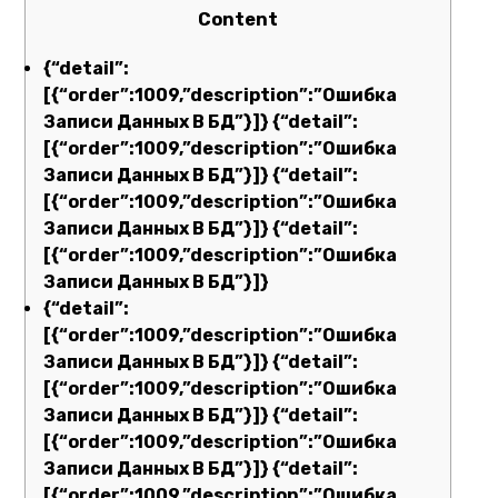
Content
{“detail”:
[{“order”:1009,”description”:”Ошибка
Записи Данных В БД”}]} {“detail”:
[{“order”:1009,”description”:”Ошибка
Записи Данных В БД”}]} {“detail”:
[{“order”:1009,”description”:”Ошибка
Записи Данных В БД”}]} {“detail”:
[{“order”:1009,”description”:”Ошибка
Записи Данных В БД”}]}
{“detail”:
[{“order”:1009,”description”:”Ошибка
Записи Данных В БД”}]} {“detail”:
[{“order”:1009,”description”:”Ошибка
Записи Данных В БД”}]} {“detail”:
[{“order”:1009,”description”:”Ошибка
Записи Данных В БД”}]} {“detail”:
[{“order”:1009,”description”:”Ошибка