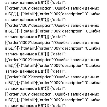
записи данных в БД”}]} {“detail”:
[{“order”:1009,”description”:”Ошибка записи данных
в БД”}]} {“detail”:[{“order”:1009,”description”:”Ошибка
записи данных в БД”}]} {“detail”:
[{“order”:1009,”description”:”Ошибка записи данных
в БД”}]} {“detail”:[{“order”:1009,”description”:”Ошибка
записи данных в БД”}]} {“detail”:
[{“order”:1009,”description”:”Ошибка записи данных
в БД”}]} {“detail”:[{“order”:1009,”description”:”Ошибка
записи данных в БД”}]} {“detail”:
[{“order”:1009,”description”:”Ошибка записи данных
в БД”}]} {“detail”:[{“order”:1009,”description”:”Ошибка
записи данных в БД”}]} {“detail”:
[{“order”:1009,”description”:”Ошибка записи данных
в БД”}]} {“detail”:[{“order”:1009,”description”:”Ошибка
записи данных в БД”}]} {“detail”:
[{“order”:1009,”description”:”Ошибка записи данных
в БД”}]} {“detail”:[{“order”:1009,”description”:”Ошибка
записи данных в БД”}]} {“detail”: