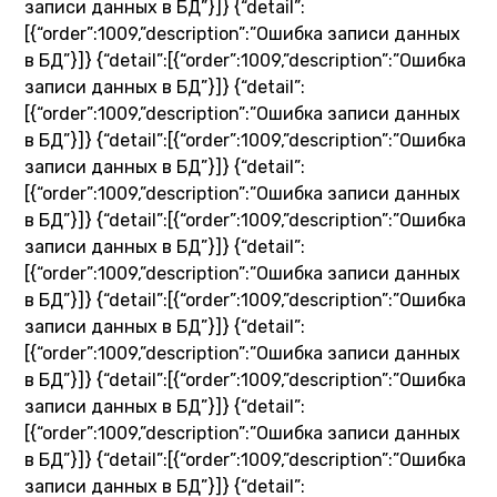
записи данных в БД”}]} {“detail”:
[{“order”:1009,”description”:”Ошибка записи данных
в БД”}]} {“detail”:[{“order”:1009,”description”:”Ошибка
записи данных в БД”}]} {“detail”:
[{“order”:1009,”description”:”Ошибка записи данных
в БД”}]} {“detail”:[{“order”:1009,”description”:”Ошибка
записи данных в БД”}]} {“detail”:
[{“order”:1009,”description”:”Ошибка записи данных
в БД”}]} {“detail”:[{“order”:1009,”description”:”Ошибка
записи данных в БД”}]} {“detail”:
[{“order”:1009,”description”:”Ошибка записи данных
в БД”}]} {“detail”:[{“order”:1009,”description”:”Ошибка
записи данных в БД”}]} {“detail”:
[{“order”:1009,”description”:”Ошибка записи данных
в БД”}]} {“detail”:[{“order”:1009,”description”:”Ошибка
записи данных в БД”}]} {“detail”:
[{“order”:1009,”description”:”Ошибка записи данных
в БД”}]} {“detail”:[{“order”:1009,”description”:”Ошибка
записи данных в БД”}]} {“detail”: