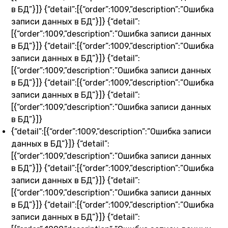
в БД”}]} {“detail”:[{“order”:1009,”description”:”Ошибка
записи данных в БД”}]} {“detail”:
[{“order”:1009,”description”:”Ошибка записи данных
в БД”}]} {“detail”:[{“order”:1009,”description”:”Ошибка
записи данных в БД”}]} {“detail”:
[{“order”:1009,”description”:”Ошибка записи данных
в БД”}]} {“detail”:[{“order”:1009,”description”:”Ошибка
записи данных в БД”}]} {“detail”:
[{“order”:1009,”description”:”Ошибка записи данных
в БД”}]}
{“detail”:[{“order”:1009,”description”:”Ошибка записи
данных в БД”}]} {“detail”:
[{“order”:1009,”description”:”Ошибка записи данных
в БД”}]} {“detail”:[{“order”:1009,”description”:”Ошибка
записи данных в БД”}]} {“detail”:
[{“order”:1009,”description”:”Ошибка записи данных
в БД”}]} {“detail”:[{“order”:1009,”description”:”Ошибка
записи данных в БД”}]} {“detail”: