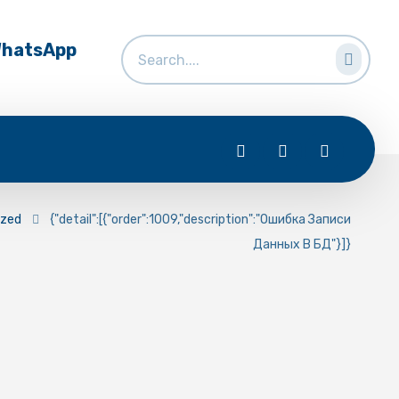
WhatsApp
ized
{"detail":[{"order":1009,"description":"Ошибка Записи
Данных В БД"}]}