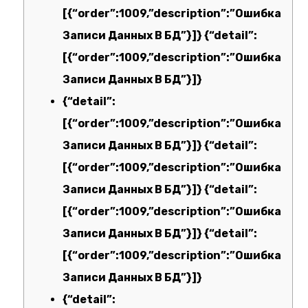
[{“order”:1009,”description”:”Ошибка
Записи Данных В БД”}]} {“detail”:
[{“order”:1009,”description”:”Ошибка
Записи Данных В БД”}]}
{“detail”:
[{“order”:1009,”description”:”Ошибка
Записи Данных В БД”}]} {“detail”:
[{“order”:1009,”description”:”Ошибка
Записи Данных В БД”}]} {“detail”:
[{“order”:1009,”description”:”Ошибка
Записи Данных В БД”}]} {“detail”:
[{“order”:1009,”description”:”Ошибка
Записи Данных В БД”}]}
{“detail”: