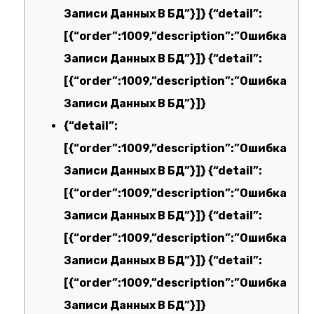
Записи Данных В БД”}]} {“detail”:
[{“order”:1009,”description”:”Ошибка
Записи Данных В БД”}]} {“detail”:
[{“order”:1009,”description”:”Ошибка
Записи Данных В БД”}]}
{“detail”:
[{“order”:1009,”description”:”Ошибка
Записи Данных В БД”}]} {“detail”:
[{“order”:1009,”description”:”Ошибка
Записи Данных В БД”}]} {“detail”:
[{“order”:1009,”description”:”Ошибка
Записи Данных В БД”}]} {“detail”:
[{“order”:1009,”description”:”Ошибка
Записи Данных В БД”}]}