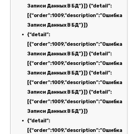
Записи Данных В БД”}]} {“detail”:
[{“order”:1009,”description”:”Ошибка
Записи Данных В БД”}]}
{“detail”:
[{“order”:1009,”description”:”Ошибка
Записи Данных В БД”}]} {“detail”:
[{“order”:1009,”description”:”Ошибка
Записи Данных В БД”}]} {“detail”:
[{“order”:1009,”description”:”Ошибка
Записи Данных В БД”}]} {“detail”:
[{“order”:1009,”description”:”Ошибка
Записи Данных В БД”}]}
{“detail”:
[{“order”:1009,”description”:”Ошибка