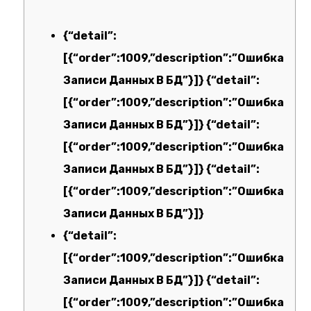
{“detail”:
[{“order”:1009,”description”:”Ошибка
Записи Данных В БД”}]} {“detail”:
[{“order”:1009,”description”:”Ошибка
Записи Данных В БД”}]} {“detail”:
[{“order”:1009,”description”:”Ошибка
Записи Данных В БД”}]} {“detail”:
[{“order”:1009,”description”:”Ошибка
Записи Данных В БД”}]}
{“detail”:
[{“order”:1009,”description”:”Ошибка
Записи Данных В БД”}]} {“detail”:
[{“order”:1009,”description”:”Ошибка