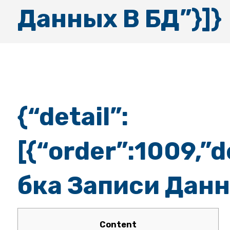
Данных В БД”}]}
{“detail”:
[{“order”:1009,”
бка Записи Данн
Content