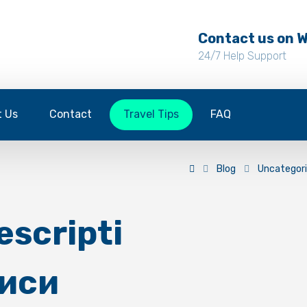
Contact us on 
24/7 Help Support
t Us
Contact
Travel Tips
FAQ
Blog
Uncategor
escripti
писи