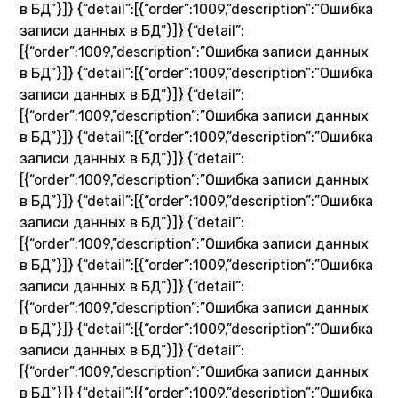
в БД”}]} {“detail”:[{“order”:1009,”description”:”Ошибка
записи данных в БД”}]} {“detail”:
[{“order”:1009,”description”:”Ошибка записи данных
в БД”}]} {“detail”:[{“order”:1009,”description”:”Ошибка
записи данных в БД”}]} {“detail”:
[{“order”:1009,”description”:”Ошибка записи данных
в БД”}]} {“detail”:[{“order”:1009,”description”:”Ошибка
записи данных в БД”}]} {“detail”:
[{“order”:1009,”description”:”Ошибка записи данных
в БД”}]} {“detail”:[{“order”:1009,”description”:”Ошибка
записи данных в БД”}]} {“detail”:
[{“order”:1009,”description”:”Ошибка записи данных
в БД”}]} {“detail”:[{“order”:1009,”description”:”Ошибка
записи данных в БД”}]} {“detail”:
[{“order”:1009,”description”:”Ошибка записи данных
в БД”}]} {“detail”:[{“order”:1009,”description”:”Ошибка
записи данных в БД”}]} {“detail”:
[{“order”:1009,”description”:”Ошибка записи данных
в БД”}]} {“detail”:[{“order”:1009,”description”:”Ошибка