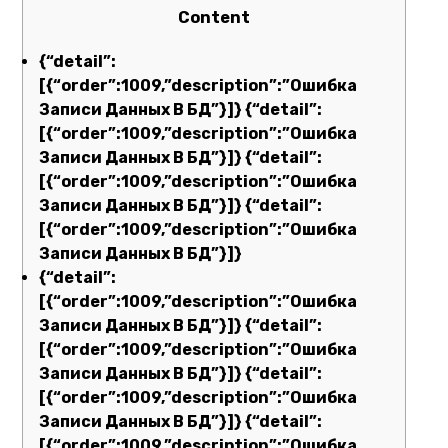
Content
{“detail”:
[{“order”:1009,”description”:”Ошибка
Записи Данных В БД”}]} {“detail”:
[{“order”:1009,”description”:”Ошибка
Записи Данных В БД”}]} {“detail”:
[{“order”:1009,”description”:”Ошибка
Записи Данных В БД”}]} {“detail”:
[{“order”:1009,”description”:”Ошибка
Записи Данных В БД”}]}
{“detail”:
[{“order”:1009,”description”:”Ошибка
Записи Данных В БД”}]} {“detail”:
[{“order”:1009,”description”:”Ошибка
Записи Данных В БД”}]} {“detail”:
[{“order”:1009,”description”:”Ошибка
Записи Данных В БД”}]} {“detail”:
[{“order”:1009,”description”:”Ошибка