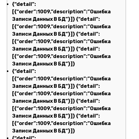
{“detail”:
[{“order”:1009,”description”:”Ошибка
Записи Данных В БД”}]} {“detail”:
[{“order”:1009,”description”:”Ошибка
Записи Данных В БД”}]} {“detail”:
[{“order”:1009,”description”:”Ошибка
Записи Данных В БД”}]} {“detail”:
[{“order”:1009,”description”:”Ошибка
Записи Данных В БД”}]}
{“detail”:
[{“order”:1009,”description”:”Ошибка
Записи Данных В БД”}]} {“detail”:
[{“order”:1009,”description”:”Ошибка
Записи Данных В БД”}]} {“detail”:
[{“order”:1009,”description”:”Ошибка
Записи Данных В БД”}]} {“detail”:
[{“order”:1009,”description”:”Ошибка
Записи Данных В БД”}]}
{“detail”: