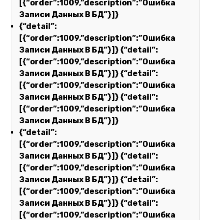
[{“order”:1009,”description”:”Ошибка
Записи Данных В БД”}]}
{“detail”:
[{“order”:1009,”description”:”Ошибка
Записи Данных В БД”}]} {“detail”:
[{“order”:1009,”description”:”Ошибка
Записи Данных В БД”}]} {“detail”:
[{“order”:1009,”description”:”Ошибка
Записи Данных В БД”}]} {“detail”:
[{“order”:1009,”description”:”Ошибка
Записи Данных В БД”}]}
{“detail”:
[{“order”:1009,”description”:”Ошибка
Записи Данных В БД”}]} {“detail”:
[{“order”:1009,”description”:”Ошибка
Записи Данных В БД”}]} {“detail”:
[{“order”:1009,”description”:”Ошибка
Записи Данных В БД”}]} {“detail”:
[{“order”:1009,”description”:”Ошибка