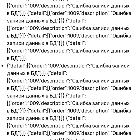
[{“order”:1009,”description”:”Ошибка записи данных
в БД”}]} {“detail”:[{“order”:1009,”description”:”Ошибка
записи данных в БД”}]} {“detail”:
[{“order”:1009,”description”:”Ошибка записи данных
в БД”}]} {“detail”:[{“order”:1009,”description”:”Ошибка
записи данных в БД”}]} {“detail”:
[{“order”:1009,”description”:”Ошибка записи данных
в БД”}]}
{“detail”:[{“order”:1009,”description”:”Ошибка записи
данных в БД”}]} {“detail”:
[{“order”:1009,”description”:”Ошибка записи данных
в БД”}]} {“detail”:[{“order”:1009,”description”:”Ошибка
записи данных в БД”}]} {“detail”:
[{“order”:1009,”description”:”Ошибка записи данных
в БД”}]} {“detail”:[{“order”:1009,”description”:”Ошибка
записи данных в БД”}]} {“detail”:
[{“order”:1009,”description”:”Ошибка записи данных
в БД”}]} {“detail”:[{“order”:1009,”description”:”Ошибка