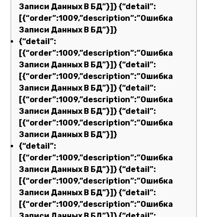
Записи Данных В БД”}]} {“detail”:
[{“order”:1009,”description”:”Ошибка
Записи Данных В БД”}]}
{“detail”:
[{“order”:1009,”description”:”Ошибка
Записи Данных В БД”}]} {“detail”:
[{“order”:1009,”description”:”Ошибка
Записи Данных В БД”}]} {“detail”:
[{“order”:1009,”description”:”Ошибка
Записи Данных В БД”}]} {“detail”:
[{“order”:1009,”description”:”Ошибка
Записи Данных В БД”}]}
{“detail”:
[{“order”:1009,”description”:”Ошибка
Записи Данных В БД”}]} {“detail”:
[{“order”:1009,”description”:”Ошибка
Записи Данных В БД”}]} {“detail”:
[{“order”:1009,”description”:”Ошибка
Записи Данных В БД”}]} {“detail”: