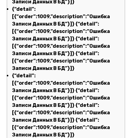
Записи Данных В БД”}]}
{“detail”:
[{“order”:1009,”description”:”Ошибка
Записи Данных В БД”}]} {“detail”:
[{“order”:1009,”description”:”Ошибка
Записи Данных В БД”}]} {“detail”:
[{“order”:1009,”description”:”Ошибка
Записи Данных В БД”}]} {“detail”:
[{“order”:1009,”description”:”Ошибка
Записи Данных В БД”}]}
{“detail”:
[{“order”:1009,”description”:”Ошибка
Записи Данных В БД”}]} {“detail”:
[{“order”:1009,”description”:”Ошибка
Записи Данных В БД”}]} {“detail”:
[{“order”:1009,”description”:”Ошибка
Записи Данных В БД”}]} {“detail”:
[{“order”:1009,”description”:”Ошибка
Записи Данных В БД”}]}