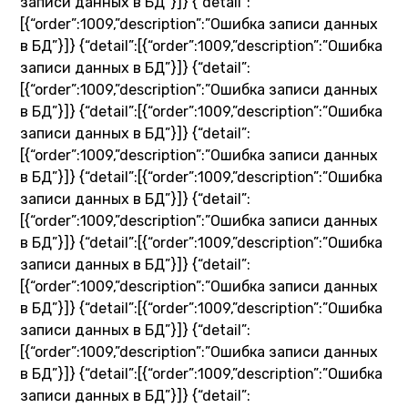
записи данных в БД”}]} {“detail”:
[{“order”:1009,”description”:”Ошибка записи данных
в БД”}]} {“detail”:[{“order”:1009,”description”:”Ошибка
записи данных в БД”}]} {“detail”:
[{“order”:1009,”description”:”Ошибка записи данных
в БД”}]} {“detail”:[{“order”:1009,”description”:”Ошибка
записи данных в БД”}]} {“detail”:
[{“order”:1009,”description”:”Ошибка записи данных
в БД”}]} {“detail”:[{“order”:1009,”description”:”Ошибка
записи данных в БД”}]} {“detail”:
[{“order”:1009,”description”:”Ошибка записи данных
в БД”}]} {“detail”:[{“order”:1009,”description”:”Ошибка
записи данных в БД”}]} {“detail”:
[{“order”:1009,”description”:”Ошибка записи данных
в БД”}]} {“detail”:[{“order”:1009,”description”:”Ошибка
записи данных в БД”}]} {“detail”:
[{“order”:1009,”description”:”Ошибка записи данных
в БД”}]} {“detail”:[{“order”:1009,”description”:”Ошибка
записи данных в БД”}]} {“detail”: