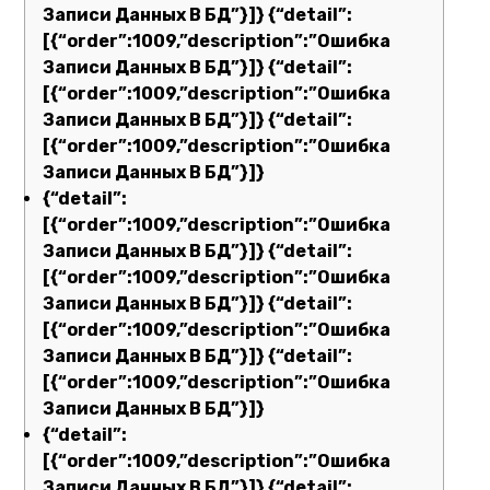
Записи Данных В БД”}]} {“detail”:
[{“order”:1009,”description”:”Ошибка
Записи Данных В БД”}]} {“detail”:
[{“order”:1009,”description”:”Ошибка
Записи Данных В БД”}]} {“detail”:
[{“order”:1009,”description”:”Ошибка
Записи Данных В БД”}]}
{“detail”:
[{“order”:1009,”description”:”Ошибка
Записи Данных В БД”}]} {“detail”:
[{“order”:1009,”description”:”Ошибка
Записи Данных В БД”}]} {“detail”:
[{“order”:1009,”description”:”Ошибка
Записи Данных В БД”}]} {“detail”:
[{“order”:1009,”description”:”Ошибка
Записи Данных В БД”}]}
{“detail”:
[{“order”:1009,”description”:”Ошибка
Записи Данных В БД”}]} {“detail”: