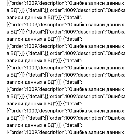
[{“order”:1009,”description”:”Ошибка записи данных
в БД”}]} {“detail”:[{“order”:1009,”description”:”Ошибка
записи данных в БД”}]} {“detail”:
[{“order”:1009,”description”:”Ошибка записи данных
в БД”}]} {“detail”:[{“order”:1009,”description”:”Ошибка
записи данных в БД”}]} {“detail”:
[{“order”:1009,”description”:”Ошибка записи данных
в БД”}]} {“detail”:[{“order”:1009,”description”:”Ошибка
записи данных в БД”}]} {“detail”:
[{“order”:1009,”description”:”Ошибка записи данных
в БД”}]} {“detail”:[{“order”:1009,”description”:”Ошибка
записи данных в БД”}]} {“detail”:
[{“order”:1009,”description”:”Ошибка записи данных
в БД”}]} {“detail”:[{“order”:1009,”description”:”Ошибка
записи данных в БД”}]} {“detail”:
[{“order”:1009,”description”:”Ошибка записи данных
в БД”}]} {“detail”:[{“order”:1009,”description”:”Ошибка
записи данных в БД”}]} {“detail”:
[{“order”:1009,”description”:”Ошибка записи данных