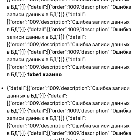
в БД”}]} {“detail”:[{“order”:1009,”description”:”Ошибка
записи данных в БД”}]} {“detail”:
[{“order”:1009,”description”:”Ошибка записи данных
в БД”}]} {“detail”:[{“order”:1009,”description”:”Ошибка
записи данных в БД”}]} {“detail”:
[{“order”:1009,”description”:”Ошибка записи данных
в БД”}]} {“detail”:[{“order”:1009,”description”:”Ошибка
записи данных в БД”}]} {“detail”:
[{“order”:1009,”description”:”Ошибка записи данных
в БД”}]}
1xbet казино
{“detail”:[{“order”:1009,”description”:”Ошибка записи
данных в БД”}]} {“detail”:
[{“order”:1009,”description”:”Ошибка записи данных
в БД”}]} {“detail”:[{“order”:1009,”description”:”Ошибка
записи данных в БД”}]} {“detail”:
[{“order”:1009,”description”:”Ошибка записи данных
в БД”}]} {“detail”:[{“order”:1009,”description”:”Ошибка